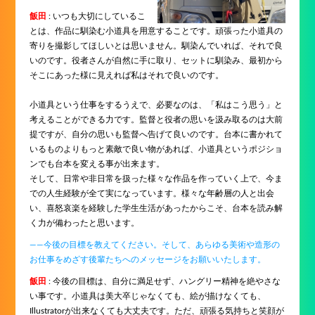
飯田
: いつも大切にしているこ
とは、作品に馴染む小道具を用意することです。頑張った小道具の
寄りを撮影してほしいとは思いません。馴染んでいれば、それで良
いのです。役者さんが自然に手に取り、セットに馴染み、最初から
そこにあった様に見えれば私はそれで良いのです。
小道具という仕事をするうえで、必要なのは、「私はこう思う」と
考えることができる力です。監督と役者の思いを汲み取るのは大前
提ですが、自分の思いも監督へ告げて良いのです。台本に書かれて
いるものよりもっと素敵で良い物があれば、小道具というポジショ
ンでも台本を変える事が出来ます。
そして、日常や非日常を扱った様々な作品を作っていく上で、今ま
での人生経験が全て実になっています。様々な年齢層の人と出会
い、喜怒哀楽を経験した学生生活があったからこそ、台本を読み解
く力が備わったと思います。
――今後の目標を教えてください。そして、あらゆる美術や造形の
お仕事をめざす後輩たちへのメッセージをお願いいたします。
飯田
: 今後の目標は、自分に満足せず、ハングリー精神を絶やさな
い事です。小道具は美大卒じゃなくても、絵が描けなくても、
Illustratorが出来なくても大丈夫です。ただ、頑張る気持ちと笑顔が