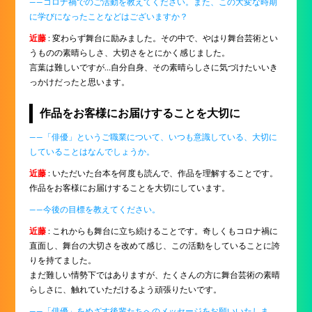
――コロナ禍でのご活動を教えてください。また、この大変な時期
に学びになったことなどはございますか？
近藤
: 変わらず舞台に励みました。その中で、やはり舞台芸術とい
うものの素晴らしさ、大切さをとにかく感じました。
言葉は難しいですが…自分自身、その素晴らしさに気づけたいいき
っかけだったと思います。
作品をお客様にお届けすることを大切に
――「俳優」というご職業について、いつも意識している、大切に
していることはなんでしょうか。
近藤
: いただいた台本を何度も読んで、作品を理解することです。
作品をお客様にお届けすることを大切にしています。
――今後の目標を教えてください。
近藤
: これからも舞台に立ち続けることです。奇しくもコロナ禍に
直面し、舞台の大切さを改めて感じ、この活動をしていることに誇
りを持てました。
まだ難しい情勢下ではありますが、たくさんの方に舞台芸術の素晴
らしさに、触れていただけるよう頑張りたいです。
――「俳優」をめざす後輩たちへのメッセージをお願いいたしま