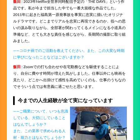
飯田
: 2023年Netflix全世界同時配信予定の「THE DAYS」という作
品です。私が今まで担当した中でも一番大規模な作品でした。
2011年に起きた福島第一原発事故を事実に忠実に描いたオリジナ
ルドラマです。どこまでリアルを忠実に再現できるのか、役への思
いの汲み取りながら、全部署が関わってくるメインになる小道具の
準備など、とても大きな責任を感じながら、長期間の撮影に取り組
みました。
――コロナ禍でのご活動を教えてください。また、この大変な時期
に学びになったことなどはございますか？
飯田
: Zoomでの打ち合わせや在宅勤務などを駆使することによ
り、自分に費やす時間が増えた気がしました。仕事以外にも映画を
見たり、どこかへ出掛けて感性を高めていくのも、仕事のうちなの
でそういう点では有意義に過ごせたと思います。
今までの人生経験が全て実になっています
――ご職業について、いつも意識
している、大切にしていること
はなんでしょうか？
また、この業界で求められる人
材・能力とはなんでしょうか？