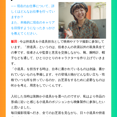
―― 現在のお仕事について、詳
しくはどんなお仕事を行ってい
ますか？
また、本格的に現在のキャリア
を目指すようになったきっかけ
を教えてください。
飯田
: 今は持道具＆小道具担当として映画やドラマ撮影に参加して
います。「持道具」というのは、役者さんの衣裳以外の装身具全て
の事です。役者さんや監督と意見を交換しながら、靴、腕時計、帽
子などを通して、ひとりひとりのキャラクターを作り上げていきま
す。
「小道具」を担当する時は、台本に書かれているものは勿論、書か
れていないものも準備します。その登場人物がどんな生い立ち・性
格でいつも何を持っているのか、お芝居をするために必要なものは
何かを考え、用意をしていくんです。
入社した当時は装飾か小道具かを選べたのですが、私はより作品の
形成に近いと感じる小道具のポジションから映像製作に参加したい
と思いました。
毎日撮影現場へ行き、全てのお芝居を見ながら、日々小道具や持道