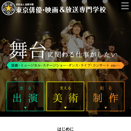
t
o
g
g
l
e
n
a
v
i
g
a
t
i
o
n
はじめに