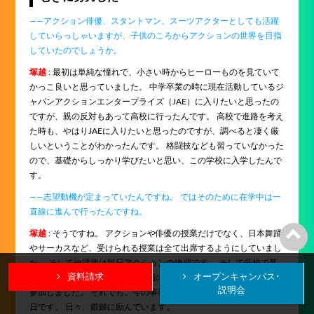
――アクション俳優、スタントマン、スーツアクターとしても活躍
していらっしゃいますが、子供のころからアクションの世界を目指
していたのでしょうか。
塚越
: 最初は単純な憧れで、小さい時からヒーローものを見ていて
かっこ良いと思っていました。 中学卒業の時に現在活動しているジ
ャパンアクションエンタープライズ（JAE）に入りたいと思ったの
ですが、親の反対もあって高校に行ったんです。 高校で進路を考え
た時も、やはりJAEに入りたいと思ったのですが、調べると凄く厳
しいということがわかったんです。 格闘技なども習っていなかった
ので、基礎からしっかり学びたいと思い、この学校に入学したんで
す。
――志望動機が定まっていたんですね。 ではそのために在学中は一
直線に進んで行ったんですね。
塚越
: そうですね。 アクションや俳優の授業だけでなく、日本舞踊
やサーカスなど、受けられる授業は全て出席するようにしていまし
た。 そして放課後は毎日アクションの練習です。 そして学校で募
資料請求
オープンキャンパス･
集のあった、新宿スワンなど映画のアクション部の撮影に積極的に
説明会
参加しました。 それでも、今の事務所で学ぶことは多く、勉強の毎
日です。 日々、鍛錬に励んでいます。