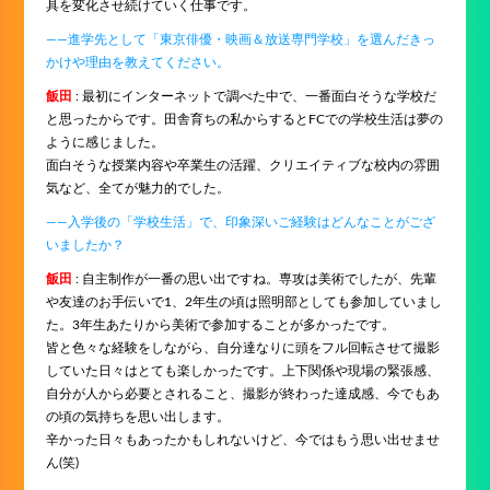
具を変化させ続けていく仕事です。
――進学先として「東京俳優・映画＆放送専門学校」を選んだきっ
かけや理由を教えてください。
飯田
: 最初にインターネットで調べた中で、一番面白そうな学校だ
と思ったからです。田舎育ちの私からするとFCでの学校生活は夢の
ように感じました。
面白そうな授業内容や卒業生の活躍、クリエイティブな校内の雰囲
気など、全てが魅力的でした。
――入学後の「学校生活」で、印象深いご経験はどんなことがござ
いましたか？
飯田
: 自主制作が一番の思い出ですね。専攻は美術でしたが、先輩
や友達のお手伝いで1、2年生の頃は照明部としても参加していまし
た。3年生あたりから美術で参加することが多かったです。
皆と色々な経験をしながら、自分達なりに頭をフル回転させて撮影
していた日々はとても楽しかったです。上下関係や現場の緊張感、
自分が人から必要とされること、撮影が終わった達成感、今でもあ
の頃の気持ちを思い出します。
辛かった日々もあったかもしれないけど、今ではもう思い出せませ
ん(笑)