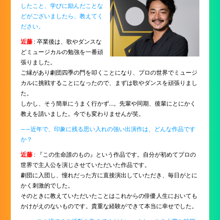
したこと、学びに励んだことな
どがございましたら、教えてく
ださい。
近藤
: 卒業後は、歌やダンスな
どミュージカルの勉強を一番頑
張りました。
ご縁があり劇団四季の門を叩くことになり、プロの世界でミュージ
カルに挑戦することになったので、まずは歌やダンスを頑張りまし
た。
しかし、そう簡単にうまく行かず…。先輩や同期、後輩にとにかく
教えを請いました。今でも変わりませんが笑。
――近年で、印象に残る思い入れの強い出演作は、どんな作品です
か？
近藤
: 『この生命誰のもの』という作品です。自分が初めてプロの
世界で主人公を演じさせていただいた作品です。
劇団に入団し、憧れだった方に直接演出していただき、毎日がとに
かく刺激的でした。
そのときに教えていただいたことはこれからの俳優人生においても
かけがえのないものです。貴重な経験ができて本当に幸せでした。