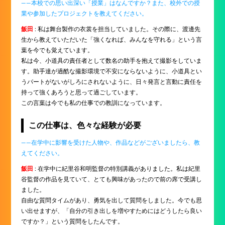
――本校での思い出深い「授業」はなんですか？また、校外での授
業や参加したプロジェクトを教えてください。
飯田
: 私は舞台製作の衣裳を担当していました。その際に、渡邊先
生から教えていただいた「強くなれば、みんなを守れる」という言
葉を今でも覚えています。
私は今、小道具の責任者として数名の助手を抱えて撮影をしていま
す。助手達が過酷な撮影環境で不安にならないように、小道具とい
うパートがないがしろにされないように、日々発言と言動に責任を
持って強くあろうと思って過ごしています。
この言葉は今でも私の仕事での教訓になっています。
この仕事は、色々な経験が必要
――在学中に影響を受けた人物や、作品などがございましたら、教
えてください。
飯田
: 在学中に紀里谷和明監督の特別講義がありました。私は紀里
谷監督の作品を見ていて、とても興味があったので前の席で受講し
ました。
自由な質問タイムがあり、勇気を出して質問をしました。今でも思
い出せますが、「自分の引き出しを増やすためにはどうしたら良い
ですか？」という質問をしたんです。