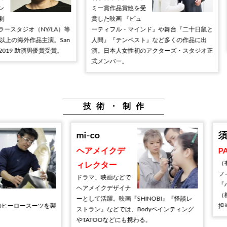
ミー賞作品賞他を受
課程卒業。
賞した映画 『ビュ
出身。『ラ
Y/LA）等
ーティフル・マインド』や舞台『二十日鼠と
ング』『コ
主演。San
人間』『テンペスト』など多くの作品に出
物語』など
演男優賞受賞。
演。日本人女性初のアクターズ・スタジオ正
式メンバー。
技術・制作
mi-co
須藤 浩
ヘアメイクデ
PAエン
（有）サウ
ィレクター
フィス代表
ドラマ、映画などで
『ハイキュ
ヘアメイクデザイナ
（機材サポ
ーとして活躍。映画『SHINOBI』『怪談レ
ースーツを製
担当。
ストラン』などでは、Bodyペインティング
やTATOOなどにも携わる。