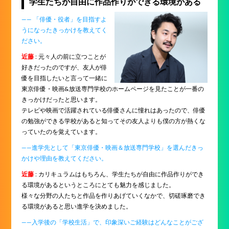
学生たちが自由に作品作りができる環境がある
―― 「俳優・役者」を目指すよ
うになったきっかけを教えてく
ださい。
近藤
: 元々人の前に立つことが
好きだったのですが、友人が俳
優を目指したいと言って一緒に
東京俳優・映画&放送専門学校のホームページを見たことが一番の
きっかけだったと思います。
テレビや映画で活躍されている俳優さんに憧れはあったので、俳優
の勉強ができる学校があると知ってその友人よりも僕の方が熱くな
っていたのを覚えています。
――進学先として「東京俳優・映画＆放送専門学校」を選んだきっ
かけや理由を教えてください。
近藤
: カリキュラムはもちろん、学生たちが自由に作品作りができ
る環境があるというところにとても魅力を感じました。
様々な分野の人たちと作品を作りあげていくなかで、切磋琢磨でき
る環境があると思い進学を決めました。
――入学後の「学校生活」で、印象深いご経験はどんなことがござ