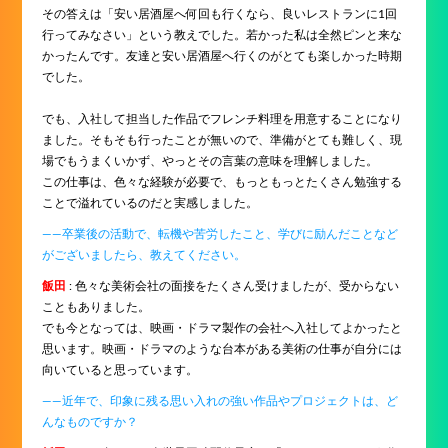
その答えは「安い居酒屋へ何回も行くなら、良いレストランに1回
行ってみなさい」という教えでした。若かった私は全然ピンと来な
かったんです。友達と安い居酒屋へ行くのがとても楽しかった時期
でした。
でも、入社して担当した作品でフレンチ料理を用意することになり
ました。そもそも行ったことが無いので、準備がとても難しく、現
場でもうまくいかず、やっとその言葉の意味を理解しました。
この仕事は、色々な経験が必要で、もっともっとたくさん勉強する
ことで溢れているのだと実感しました。
――卒業後の活動で、転機や苦労したこと、学びに励んだことなど
がございましたら、教えてください。
飯田
: 色々な美術会社の面接をたくさん受けましたが、受からない
こともありました。
でも今となっては、映画・ドラマ製作の会社へ入社してよかったと
思います。映画・ドラマのような台本がある美術の仕事が自分には
向いていると思っています。
――近年で、印象に残る思い入れの強い作品やプロジェクトは、ど
んなものですか？