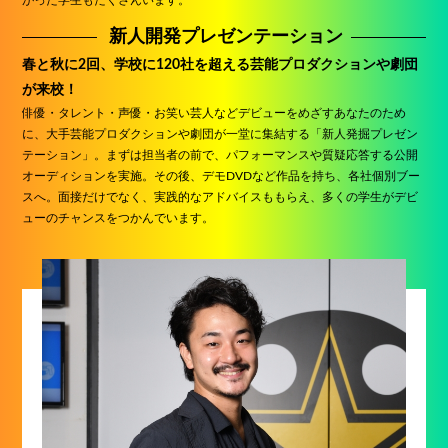
がった学生もたくさんいます。
新人開発プレゼンテーション
春と秋に2回、学校に120社を超える芸能プロダクションや劇団
が来校！
俳優・タレント・声優・お笑い芸人などデビューをめざすあなたのため
に、大手芸能プロダクションや劇団が一堂に集結する「新人発掘プレゼン
テーション」。まずは担当者の前で、パフォーマンスや質疑応答する公開
オーディションを実施。その後、デモDVDなど作品を持ち、各社個別ブー
スへ。面接だけでなく、実践的なアドバイスももらえ、多くの学生がデビ
ューのチャンスをつかんでいます。