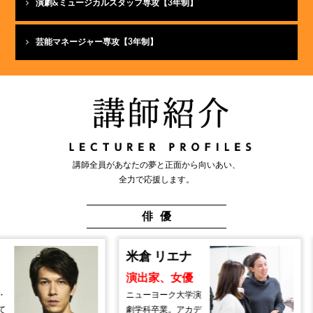
演劇&ミュージカルスタッフ専攻【3年制】
芸能マネージャー専攻【3年制】
講師全員があなたの夢と正面から向いあい、
全力で応援します。
俳優
米倉 リエナ
横山 清
演出家、女優
演出家、
ニューヨーク大学演
東京大学文
劇学科卒業。アカデ
文化学科社