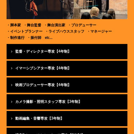
脚本家
舞台監督
舞台演出家
プロデューサー
イベントプランナー
ライブハウススタッフ
マネージャー
制作進行
振付師 etc…
監督・ディレクター専攻【4年制】
イマーシブシアター専攻【4年制】
映画プロデューサー専攻【4年制】
カメラ撮影・照明スタッフ専攻【3年制】
動画編集・音響専攻【3年制】