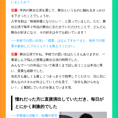
いましたか？
近藤
: 学内の舞台公演を通じて、舞台というものに触れるきっかけ
を下さったことでしょうか。
入学当初は「映画俳優になりたい！」と思っていました。ただ、舞
台公演で毎年２作品の舞台に立たせていただけたことで、どんどん
舞台が好きになり、その好きは今でも続いています！
――本校での思い出深い「授業」はなんですか？また、校外での授
業や参加したプロジェクトを教えてください。
近藤
: 舞台公演ですね。学校での思い出はたくさんありますが、一
番楽しんで悩んだ授業は舞台公演の時間でした。
みんなで一つの作品について夜遅くまで話し合うことは本当に尊
い、貴重な経験でした。
先生方も厳しくも優しくつきっきりで指導してくださり、日に日に
皆んなのスキルが向上していくのを見て、「自分も負けられな
い！」と奮闘していたのを覚えています笑。
憧れだった方に直接演出していただき、毎日が
とにかく刺激的でした
――卒業後の活動で、転機や苦労