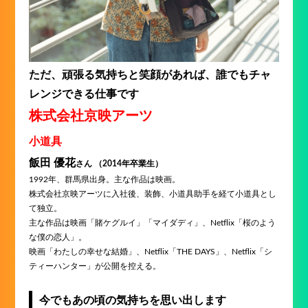
ただ、頑張る気持ちと笑顔があれば、誰でもチャ
レンジできる仕事です
株式会社京映アーツ
小道具
飯田 優花
さん （2014年卒業生）
1992年、群馬県出身。主な作品は映画。
株式会社京映アーツに入社後、装飾、小道具助手を経て小道具とし
て独立。
主な作品は映画「賭ケグルイ」「マイダディ」、Netflix「桜のよう
な僕の恋人」。
映画「わたしの幸せな結婚」、Netflix「THE DAYS」、Netflix「シ
ティーハンター」が公開を控える。
今でもあの頃の気持ちを思い出します