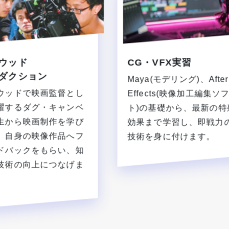
ウッド
CG・VFX実習
ダクション
Maya(モデリング)、After
ウッドで映画監督とし
Effects(映像加工編集ソ
躍するダグ・キャンベ
ト)の基礎から、最新の特
生から映画制作を学び
効果まで学習し、即戦力
。自身の映像作品へフ
技術を身に付けます。
ドバックをもらい、知
技術の向上につなげま