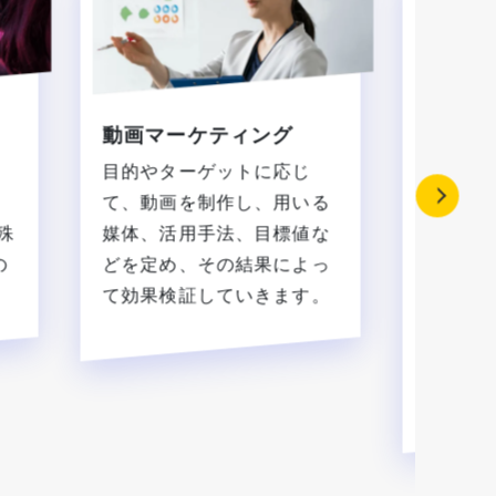
動画マーケティング
少人数
英会話
目的やターゲットに応じ
少人数
フ
て、動画を制作し、用いる
った上
殊
媒体、活用手法、目標値な
た、よ
の
どを定め、その結果によっ
身に付
て効果検証していきます。
大学が
れてく
獲得を