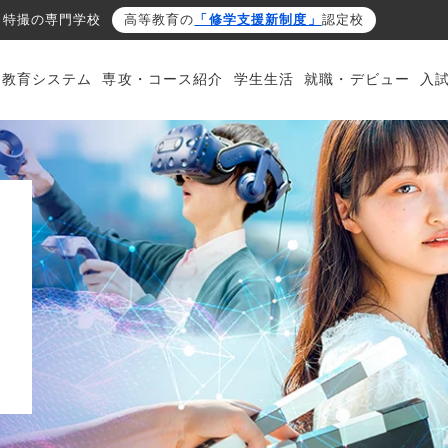
・特撮の専門学校
高等教育の
「修学支援新制度」
認定校
・教育システム
専攻・コース紹介
学生生活
就職・デビュー
入