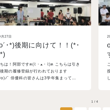
9月27日
2
･`o´･*)後期に向けて！！(*･
*)
阿部ですฅ(ﾐ・ﻌ・ﾐ)ฅ こちらは引き
、後期の履修登録が行われております
д⋓o)ﾉﾞ 俳優科の皆さんは3学年集まって…
1 / 4