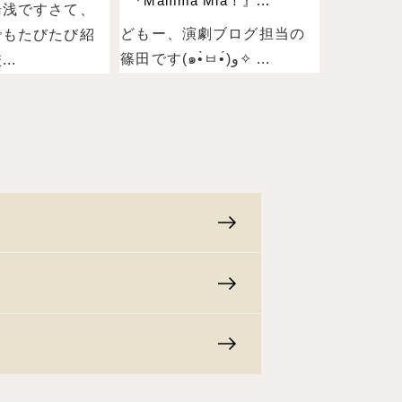
『Mamma Mia！』...
湯浅ですさて、
どもー、演劇ブログ担当の
でもたびたび紹
篠田です(๑•̀ㅂ•́)و✧ ...
..