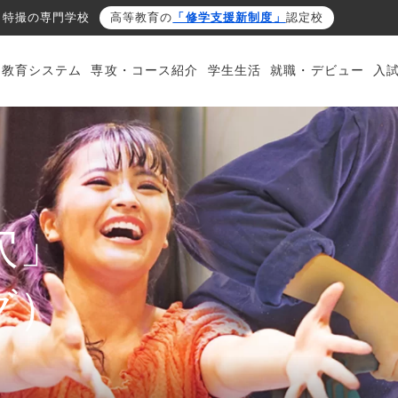
・特撮の専門学校
高等教育の
「修学支援新制度」
認定校
・教育システム
専攻・コース紹介
学生生活
就職・デビュー
入
穴」
グ）