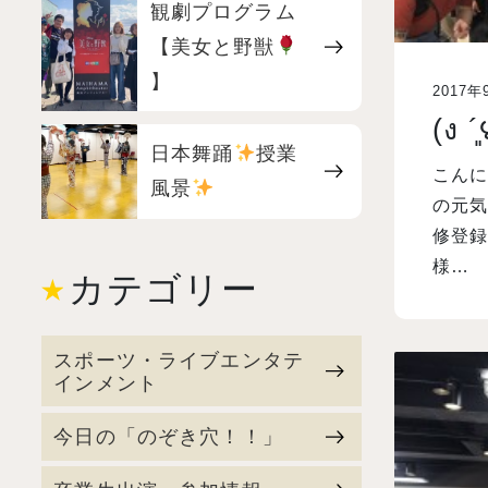
観劇プログラム
【美女と野獣
】
2017年
(ง 
日本舞踊
授業
こんに
風景
の元気
修登
様…
カテゴリー
スポーツ・ライブエンタテ
インメント
今日の「のぞき穴！！」