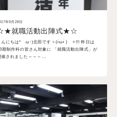
017年9月28日
☆★就職活動出陣式★☆
んにちは*ゝω･)北田ですヽ(•̀ω•́ )ゝ✧!!! 昨日は
13期制作科の皆さん対象に 「就職活動出陣式」が
開催されました～～～…