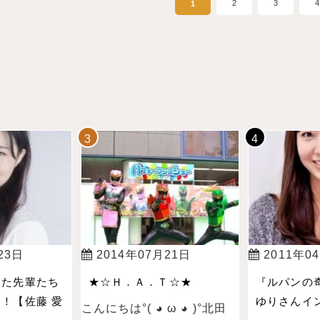
2
3
4
1
23日
2014年07月21日
2011年0
った先輩たち
★☆Ｈ．Ａ．Ｔ☆★
『ルパンの
！【佐藤 愛
ゆりさんイン
こんにちは°( ◕ ω ◕ )°北田