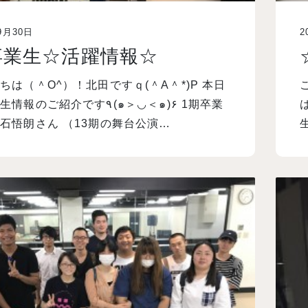
9月30日
2
卒業生☆活躍情報☆
ちは（＾O^）！北田ですｑ(＾A＾*)P 本日
のご紹介です٩(๑＞◡＜๑)۶ 1期卒業
は
石悟朗さん （13期の舞台公演…