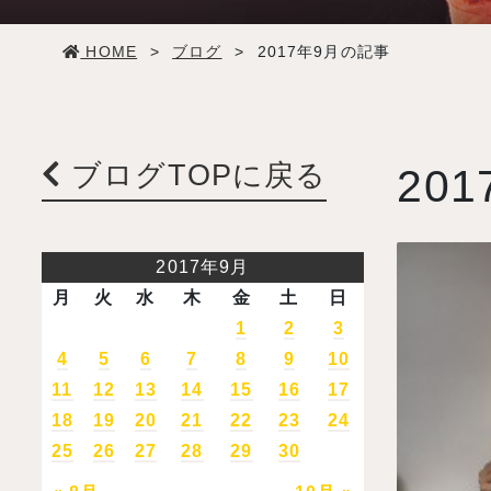
学生生活
HOME
>
ブログ
>
2017年9月の記事
就職・デビュー
入試案内
ブログTOPに戻る
201
学校情報
2017年9月
月
火
水
木
金
土
日
オープンキャンパス
1
2
3
4
5
6
7
8
9
10
訪問者別メニュー
11
12
13
14
15
16
17
18
19
20
21
22
23
24
25
26
27
28
29
30