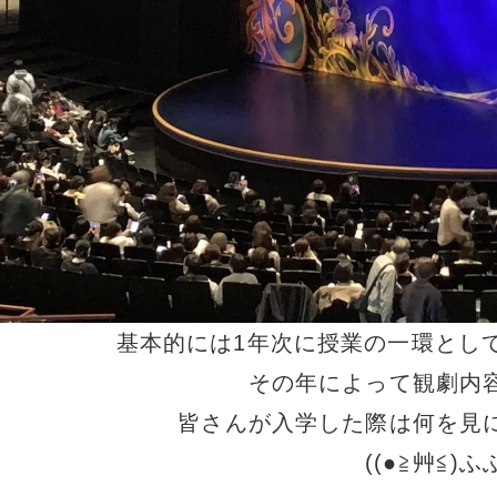
基本的には1年次に授業の一環として
その年によって観劇内
皆さんが入学した際は何を見
((●≧艸≦)ふ