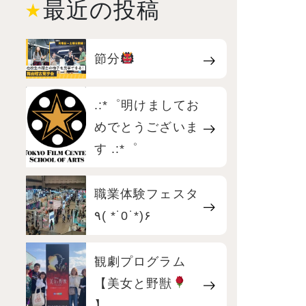
最近の投稿
節分
.:*゜明けましてお
めでとうございま
す .:*゜
職業体験フェスタ
٩( *˙0˙*)۶
観劇プログラム
【美女と野獣
】