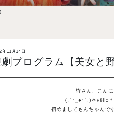
】
22年11月14日
観劇プログラム【美女と
皆さん、こんに
(｡´･_●･`｡)＊нёllо＊
初めましてもんちゃんです(｡･