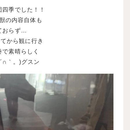
団四季でした！！
獣の内容自体も
ておらず…
してから観に行き
巻で素晴らしく
´∩｀。)グスン