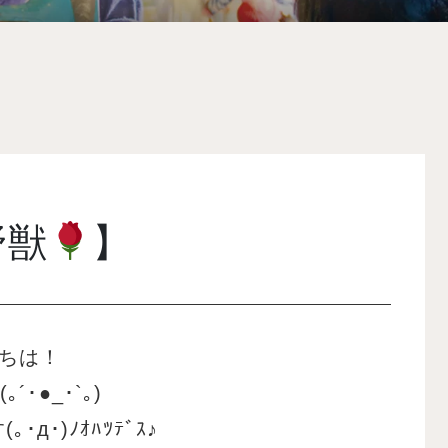
野獣
】
ちは！
(｡´･●_･`｡)
д･)ﾉｵﾊﾂﾃﾞｽ♪