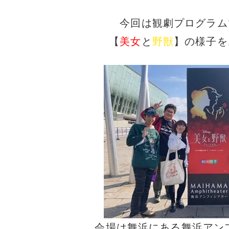
今回は観劇プログラム
【
美女
と
野獣
】の様子を
会場は舞浜にある舞浜アン