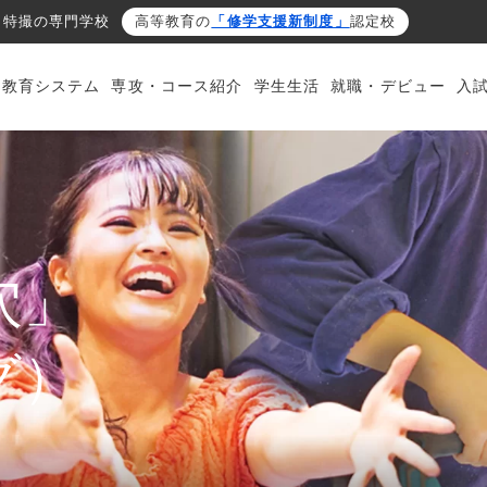
・特撮の専門学校
高等教育の
「修学支援新制度」
認定校
・教育システム
専攻・コース紹介
学生生活
就職・デビュー
入
穴」
グ）