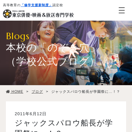
高等教育の
「修学支援新制度」
認定校
Blogs
本校の「のぞき穴」
（学校公式ブログ）
学校紹介・教育システム
HOME
>
ブログ
>
ジャックスパロウ船長が学園祭に…！？
専攻・コース紹介
学生生活
2011年6月12日
ジャックスパロウ船長が学
就職・デビュー