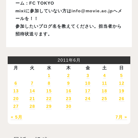
ーム：FC TOKYO
mixiに参加していない方は
info@movie.ac.jp
へメ
ールを！！
参加したいブログ名を教えてください。担当者から
招待状送ります。
2011年6月
月
火
水
木
金
土
日
1
2
3
4
5
6
7
8
9
10
11
12
13
14
15
16
17
18
19
20
21
22
23
24
25
26
27
28
29
30
« 5月
7月 »