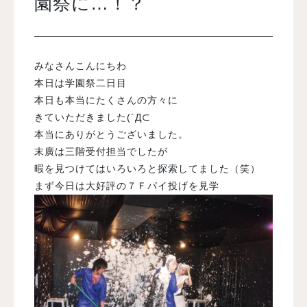
園祭に…！？
入試案内
みなさんこんにちわ
学校情報
本日は学園祭二日目
本日も本当にたくさんの方々に
きていただきました(´Д⊂
オープンキャンパス
本当にありがとうございました。
末廣は三階受付担当でしたが
訪問者別メニュー
暇を見つけてはいろいろと探索してました（笑）
まず今日は大好評の７Ｆパイ投げを見学