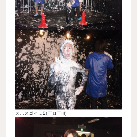
ス…スゴイ…Σ(￣ロ￣lll)