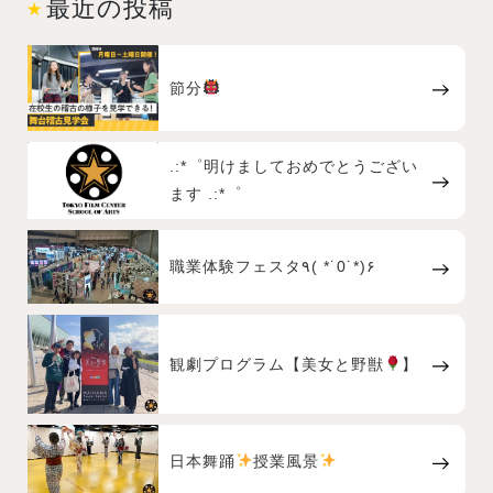
最近の投稿
節分
.:*゜明けましておめでとうござい
ます .:*゜
職業体験フェスタ٩( *˙0˙*)۶
観劇プログラム【美女と野獣
】
日本舞踊
授業風景