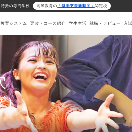
・特撮の専門学校
高等教育の
「修学支援新制度」
認定校
・教育システム
専攻・コース紹介
学生生活
就職・デビュー
入
穴」
グ）