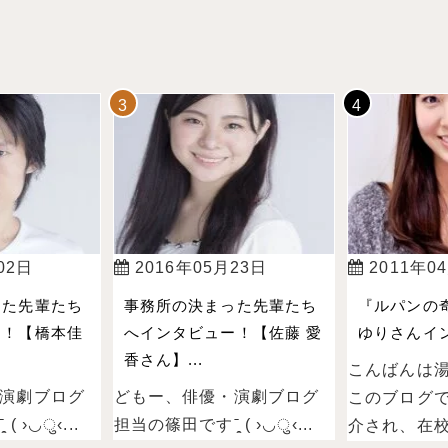
02日
2016年05月23日
2011年0
った先輩たち
事務所の決まった先輩たち
『ルパンの
ー！【橋本佳
へインタビュー！【佐藤 愛
ゆりさんイン
香さん】...
こんばんは
演劇ブログ
どもー、俳優・演劇ブログ
このブログ
 ›◡ु‹...
担当の篠田ですˉ̞̭ ( ›◡ु‹...
介され、在校.