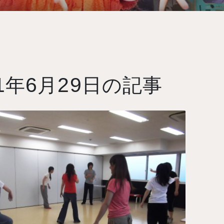
1
6
29
年
月
日の記事