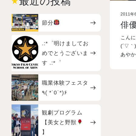
最近の投稿
2011年
節分
俳
こんに
.:*゜明けましてお
(´▽
めでとうございま
あやか
す .:*゜
職業体験フェスタ
٩( *˙0˙*)۶
観劇プログラム
【美女と野獣
】