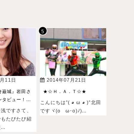
4月11日
2014年07月21日
奇巌城』岩田さ
★☆Ｈ．Ａ．Ｔ☆★
タビュー！...
こんにちは°( ◕ ω ◕ )°北田
湯浅ですさて、
ですヾ(oゝω･o)ﾉ)...
でもたびたび紹
..