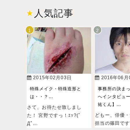
人気記事
2015年02月03日
2016年06月
特殊メイク・特殊造形と
事務所の決ま
は・・？...
へインタビュ
祐くん】...
さて、お待たせ致しまし
どもー、俳優・
た！ 宮野ですっ！ｴｯ?(ﾟ
担当の篠田ですˉ̞̭ (
Дﾟ...