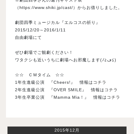
（https://www.shiki.jp/cast/）からお借りしました。
劇団四季ミュージカル『エルコスの祈り』
2015/12/20～2016/1/11
自由劇場にて
ぜひ劇場でご観劇ください！
ワタクシも近いうちに劇場へお邪魔します(ﾉ≧ڡ≦)
☆☆ ＣＭタイム ☆☆
1年生進級公演 『Cheers!』 情報は
コチラ
2年生進級公演 『OVER SMILE』 情報は
コチラ
3年生卒業公演 『Mamma Mia！』 情報は
コチラ
2015年12月