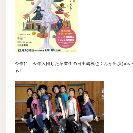
今作に、今年入団した卒業生の日出嶋楓也くんが出演(๑˃̵ᴗ˂̵)
ﾖｼ!