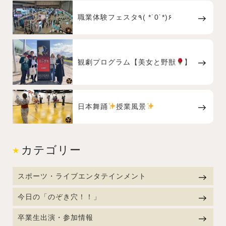
職業体験フェスタ٩( *˙0˙*)۶
観劇プログラム【美女と野獣
】
日本舞踊
授業風景
カテゴリー
スポーツ・ライブエンタテインメント
今日の「のぞき穴！！」
卒業生出演・参加情報