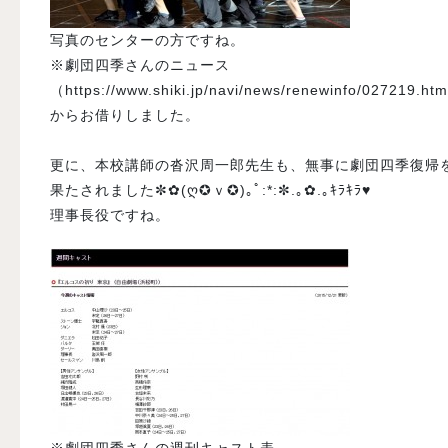
写真のセンターの方ですね。
※劇団四季さんのニュース
（https://www.shiki.jp/navi/news/renewinfo/027219.ht
からお借りしました。
更に、本校講師の沓沢周一郎先生も、無事に劇団四季復帰
果たされました✼✿(ღ✪ｖ✪)｡ﾟ:*:✼.｡✿.｡ｷﾗｷﾗ♥
理事長役ですね。
※劇団四季さんの週刊キャスト表