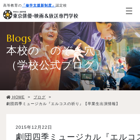
高等教育の
「修学支援新制度」
認定校
Blogs
本校の「のぞき穴」
（学校公式ブログ）
学校紹介・教育システム
HOME
>
ブログ
>
専攻・コース紹介
劇団四季ミュージカル『エルコスの祈り』【卒業生出演情報】
学生生活
2015年12月22日
劇団四季ミュージカル『エルコ
就職・デビュー