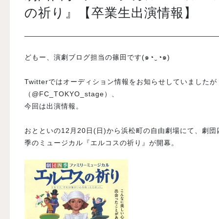
の祈り』【卒業生出演情報】
入試案内
どもー、演劇ブログ担当の篠田です(๑◔‿◔๑)
学校情報
Twitterではオーディション情報をお知らせしていましたが
オープンキャンパス
（@FC_TOKYO_stage）、
今回は出演情報。
訪問者別メニュー
おとといの12月20日(日)から浜松町の自由劇場にて、劇団
季のミュージカル『エルコスの祈り』が開幕。