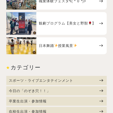
職業体験フェスタ٩( *˙0˙*)۶
観劇プログラム【美女と野獣
】
日本舞踊
授業風景
カテゴリー
スポーツ・ライブエンタテインメント
今日の「のぞき穴！！」
卒業生出演・参加情報
在校生出演・参加情報