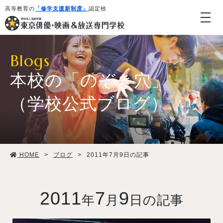
高等教育の
「修学支援新制度」
認定校
Blogs
本校の「のぞき穴」
（学校公式ブログ）
学校紹介・教育システム
HOME
>
ブログ
>
2011年7月9日の記事
専攻・コース紹介
学生生活
2011
7
9
年
月
日の記事
就職・デビュー