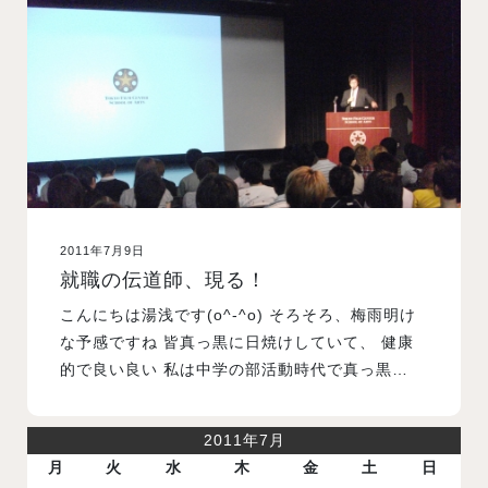
入試案内
学校情報
オープンキャンパス
2011年7月9日
訪問者別メニュー
就職の伝道師、現る！
こんにちは湯浅です(o^-^o) そろそろ、梅雨明け
な予感ですね 皆真っ黒に日焼けしていて、 健康
的で良い良い 私は中学の部活動時代で真っ黒…
2011年7月
月
火
水
木
金
土
日