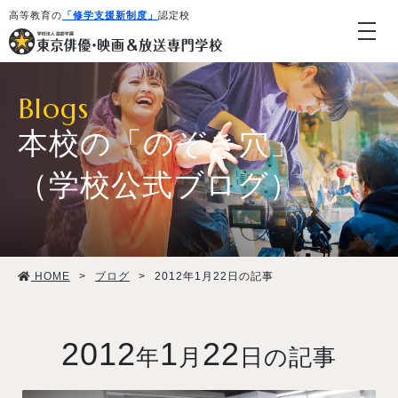
高等教育の
「修学支援新制度」
認定校
Blogs
本校の「のぞき穴」
（学校公式ブログ）
学校紹介・教育システム
HOME
>
ブログ
>
2012年1月22日の記事
専攻・コース紹介
学生生活
2012
1
22
年
月
日の記事
就職・デビュー