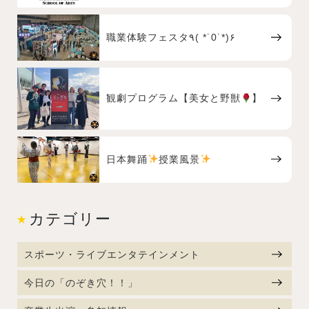
職業体験フェスタ٩( *˙0˙*)۶
観劇プログラム【美女と野獣
】
日本舞踊
授業風景
カテゴリー
スポーツ・ライブエンタテインメント
今日の「のぞき穴！！」