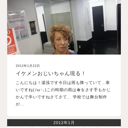
入試案内
学校情報
オープンキャンパス
2012年1月22日
訪問者別メニュー
イケメンおじいちゃん現る！
こんにちは！湯浅です今日は雨も降っていて…寒
いですね(ﾉω･､)この時期の雨は傘をさす手もかじ
かんで辛いですねさてさて、 学校では舞台制作
が…
2012年1月