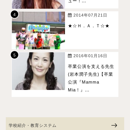
ュー！...
2014年07月21日
★☆Ｈ．Ａ．Ｔ☆★
2016年01月16日
卒業公演を支える先生
(岩本潤子先生)【卒業
公演『Mamma
Mia！』...
学校紹介・教育システム