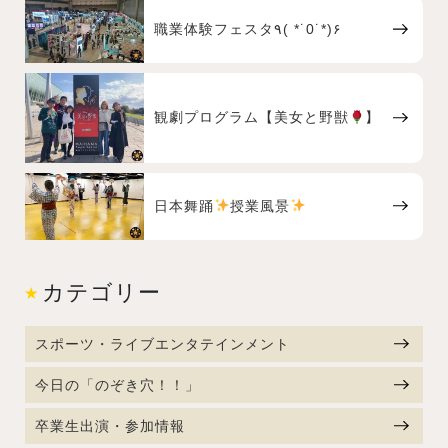
職業体験フェスタ٩( *˙0˙*)۶
観劇プログラム【美女と野獣
】
日本舞踊
授業風景
カテゴリー
スポーツ・ライブエンタテインメント
今日の「のぞき穴！！」
卒業生出演・参加情報