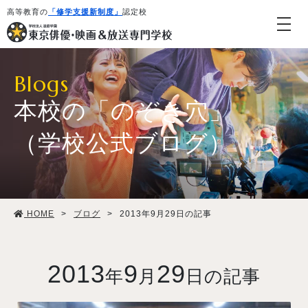
高等教育の
「修学支援新制度」
認定校
Blogs
本校の「のぞき穴」
（学校公式ブログ）
学校紹介・教育システム
HOME
>
ブログ
>
2013年9月29日の記事
専攻・コース紹介
学生生活
2013
9
29
年
月
日の記事
就職・デビュー