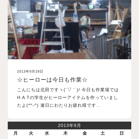
入試案内
学校情報
オープンキャンパス
2013年9月29日
訪問者別メニュー
☆ヒーローは今日も作業☆
こんにちは北田ですヽ(´▽｀)/ 今日も作業場では
H.A.Tの学生がヒーローアイテムを作っていまし
たよ(*^-^) 連日にわたりお疲れ様です…
2013年9月
月
火
水
木
金
土
日