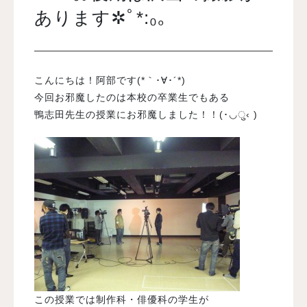
あります✲ﾟ*:₀｡
入試案内
こんにちは！阿部です(*｀･∀･´*)
学校情報
今回お邪魔したのは本校の卒業生でもある
鴨志田先生の授業にお邪魔しました！！(･◡ु‹ )
オープンキャンパス
訪問者別メニュー
この授業では制作科・俳優科の学生が