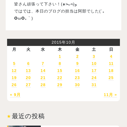
皆さん頑張って下さい！(๑˃̵ᴗ˂̵)و
ではでは、本日のブログの担当は阿部でした(´｡
✪ω✪｡｀)
2015年10月
月
火
水
木
金
土
日
1
2
3
4
5
6
7
8
9
10
11
12
13
14
15
16
17
18
19
20
21
22
23
24
25
26
27
28
29
30
31
« 9月
11月 »
最近の投稿