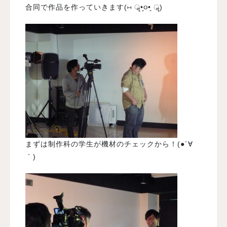
合同で作品を作っていきます(⑅ ॣ•͈૦•͈ ॣ)
まずは制作科の学生が機材のチェックから！(●´∀
｀)