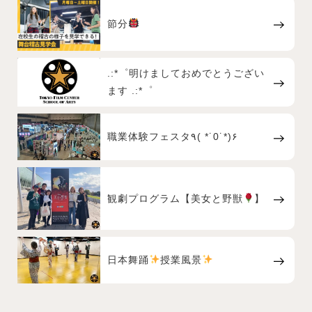
節分
.:*゜明けましておめでとうござい
ます .:*゜
職業体験フェスタ٩( *˙0˙*)۶
観劇プログラム【美女と野獣
】
日本舞踊
授業風景