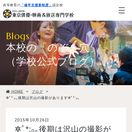
高等教育の
「修学支援新制度」
認定校
Blogs
本校の「のぞき穴」
（学校公式ブログ）
学校紹介・教育システム
HOME
>
ブログ
>
専攻・コース紹介
✲ﾟ*:₀｡後期は沢山の撮影があります✲ﾟ*:₀｡
学生生活
2015年10月26日
✲ﾟ*:₀｡後期は沢山の撮影が
就職・デビュー