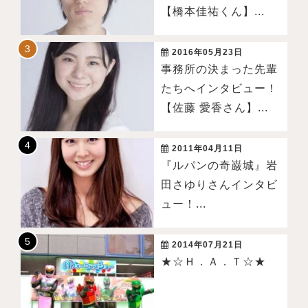
【橋本佳祐くん】...
2016年05月23日
事務所の決まった先輩
たちへインタビュー！
【佐藤 愛香さん】...
2011年04月11日
『ルパンの奇巌城』岩
田さゆりさんインタビ
ュー！...
2014年07月21日
★☆Ｈ．Ａ．Ｔ☆★