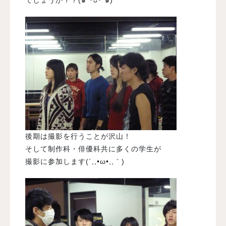
後期は撮影を行うことが沢山！
そして制作科・俳優科共に多くの学生が
撮影に参加します(´,,•ω•,,｀)