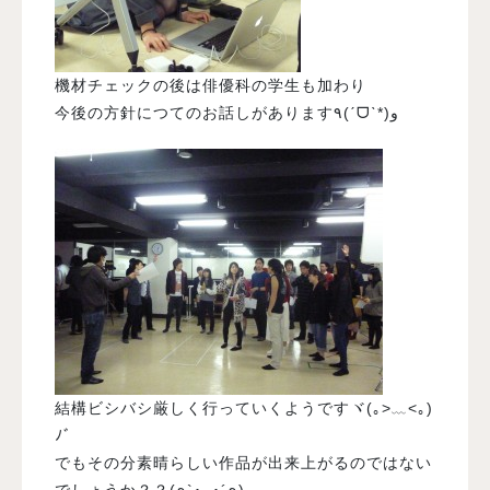
機材チェックの後は俳優科の学生も加わり
今後の方針につてのお話しがあります٩(ˊᗜˋ*)و
結構ビシバシ厳しく行っていくようですヾ(｡>﹏<｡)
ﾉﾞ
でもその分素晴らしい作品が出来上がるのではない
でしょうか？？(๑`･ᴗ･´๑)