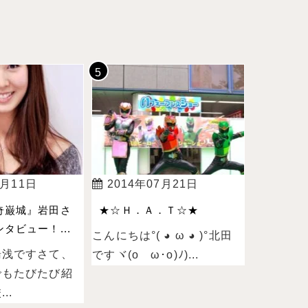
4月11日
2014年07月21日
奇巌城』岩田さ
★☆Ｈ．Ａ．Ｔ☆★
タビュー！...
こんにちは°( ◕ ω ◕ )°北田
湯浅ですさて、
ですヾ(oゝω･o)ﾉ)...
でもたびたび紹
..