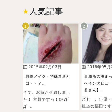
人気記事
2015年02月03日
2016年05月
特殊メイク・特殊造形と
事務所の決ま
は・・？...
へインタビュー
香さん】...
さて、お待たせ致しまし
どもー、俳優・
た！ 宮野ですっ！ｴｯ?(ﾟ
担当の篠田ですˉ̞̭ (
Дﾟ...