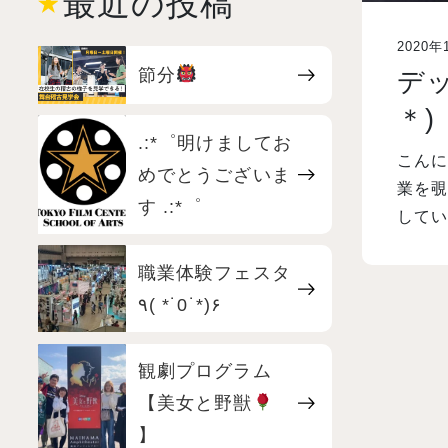
最近の投稿
2020年
節分
デッ
＊)
.:*゜明けましてお
こんに
めでとうございま
業を覗
す .:*゜
してい
職業体験フェスタ
٩( *˙0˙*)۶
観劇プログラム
【美女と野獣
】