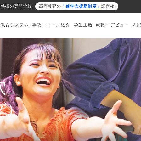
・特撮の専門学校
高等教育の
「修学支援新制度」
認定校
・教育システム
専攻・コース紹介
学生生活
就職・デビュー
入
穴」
グ）