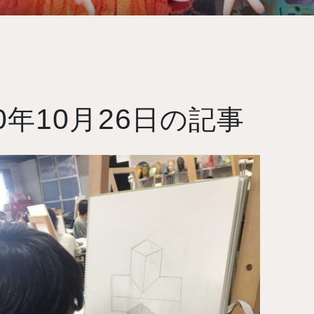
0
10
26
年
月
日の記事