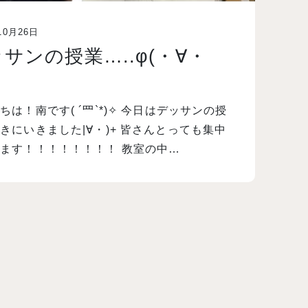
10月26日
サンの授業…..φ(・∀・
ちは！南です( ´罒`*)✧ 今日はデッサンの授
きにいきました|∀・)+ 皆さんとっても集中
ます！！！！！！！！ 教室の中…