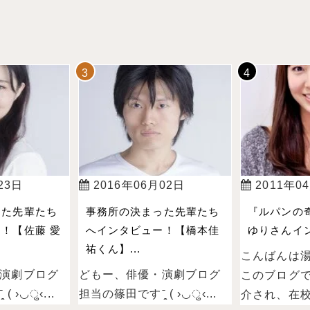
23日
2016年06月02日
2011年0
った先輩たち
事務所の決まった先輩たち
『ルパンの
！【佐藤 愛
へインタビュー！【橋本佳
ゆりさんイン
祐くん】...
こんばんは
演劇ブログ
どもー、俳優・演劇ブログ
このブログ
 ›◡ु‹...
担当の篠田ですˉ̞̭ ( ›◡ु‹...
介され、在校.