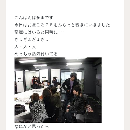
入試案内
こんばんは多田です
今日はお昼ごろ７Ｆをふらっと覗きにいきました
部屋にはいると同時に･･･
学校情報
ぎょぎょぎょぎょ
人・人・人
オープンキャンパス
めっちゃ活気付いてる
訪問者別メニュー
なにかと思ったら