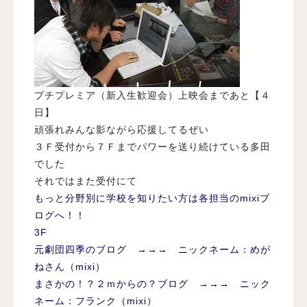
プチプレミア（新入生歓迎会）上映会まであと【４
日】
頑張れみんな影ながら応援してるぜい
３Ｆ受付から７Ｆまでパワーを送り続けている多田
でした
それではまた受付にて
もっと分野別に学校を知りたい方は各担当のmixiブ
ログへ！！
3F
元劇団四季のブログ →→→ ニックネーム：めが
ねさん（mixi）
まさかの！？２ｍからの？ブログ →→→ ニック
ネーム：フランク（mixi）