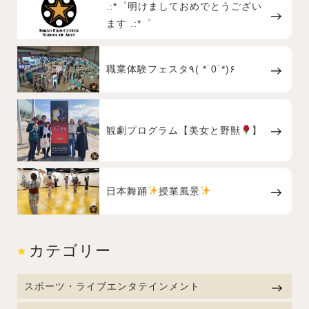
.:*゜明けましておめでとうござい
ます .:*゜
職業体験フェスタ٩( *˙0˙*)۶
観劇プログラム【美女と野獣
】
日本舞踊
授業風景
カテゴリー
スポーツ・ライブエンタテインメント