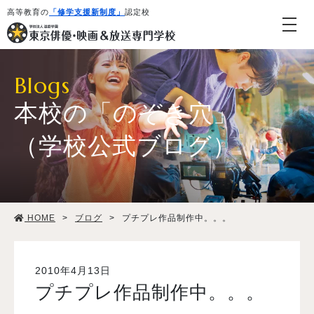
高等教育の
「修学支援新制度」
認定校
Blogs
本校の「のぞき穴」
（学校公式ブログ）
学校紹介・教育システム
HOME
>
ブログ
>
プチプレ作品制作中。。。
専攻・コース紹介
学生生活
2010年4月13日
プチプレ作品制作中。。。
就職・デビュー