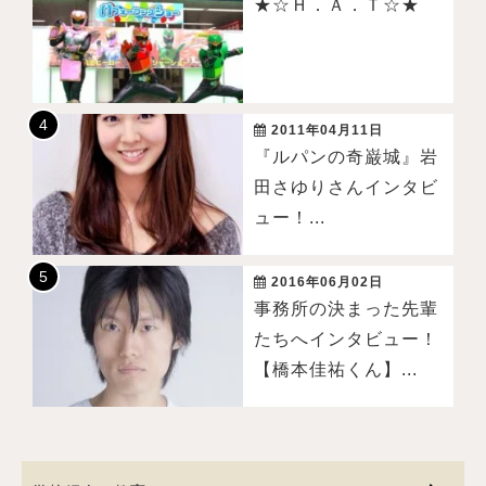
★☆Ｈ．Ａ．Ｔ☆★
2011年04月11日
『ルパンの奇巌城』岩
田さゆりさんインタビ
ュー！...
2016年06月02日
事務所の決まった先輩
たちへインタビュー！
【橋本佳祐くん】...