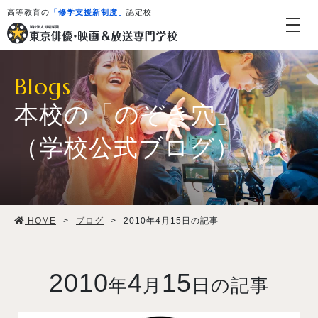
高等教育の
「修学支援新制度」
認定校
Blogs
本校の「のぞき穴」
（学校公式ブログ）
学校紹介・教育システム
HOME
>
ブログ
>
2010年4月15日の記事
専攻・コース紹介
学生生活
2010
4
15
年
月
日の記事
就職・デビュー