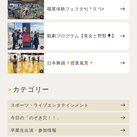
職業体験フェスタ٩( *˙0˙*)۶
観劇プログラム【美女と野獣
】
日本舞踊
授業風景
カテゴリー
スポーツ・ライブエンタテインメント
今日の「のぞき穴！！」
卒業生出演・参加情報