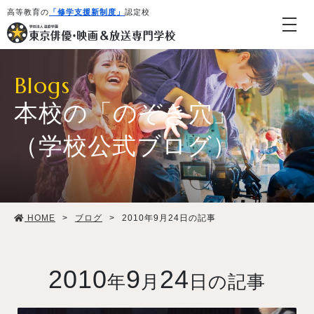
高等教育の
「修学支援新制度」
認定校
Blogs
本校の「のぞき穴」
（学校公式ブログ）
学校紹介・教育システム
HOME
>
ブログ
>
2010年9月24日の記事
専攻・コース紹介
学生生活
2010
9
24
年
月
日の記事
就職・デビュー