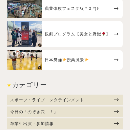
職業体験フェスタ٩( *˙0˙*)۶
観劇プログラム【美女と野獣
】
日本舞踊
授業風景
カテゴリー
スポーツ・ライブエンタテインメント
今日の「のぞき穴！！」
卒業生出演・参加情報