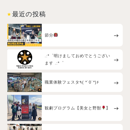
最近の投稿
節分
.:*゜明けましておめでとうござい
ます .:*゜
職業体験フェスタ٩( *˙0˙*)۶
観劇プログラム【美女と野獣
】