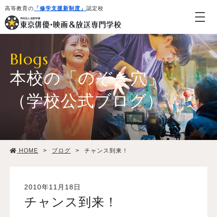
高等教育の
「修学支援新制度」
認定校
Blogs
本校の「のぞき穴」
（学校公式ブログ）
学校紹介・教育システム
HOME
>
ブログ
>
チャンス到来！
専攻・コース紹介
学生生活
2010年11月18日
チャンス到来！
就職・デビュー