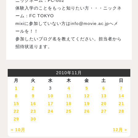
ニックネーム：FC-oo2
体験入学のことをもっと知りたい方・・・ニックネ
ーム：FC TOKYO
mixiに参加していない方は
info@movie.ac.jp
へメ
ールを！！
参加したいブログ名を教えてください。担当者から
招待状送ります。
2010年11月
月
火
水
木
金
土
日
1
2
3
4
5
6
7
8
9
10
11
12
13
14
15
16
17
18
19
20
21
22
23
24
25
26
27
28
29
30
« 10月
12月 »