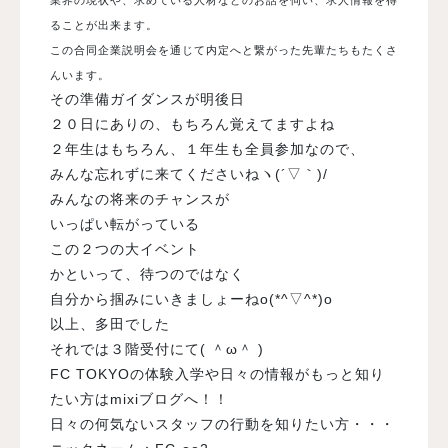
ることが出来ます。
この合同企業説明会を通じて内定へと繋がった先輩たちもたくさ
んいます。
その準備ガイダンスが明後日
２０日にありの、もちろん覚えてますよね
２年生はもちろん、１年生も全員参加なので、
みんな忘れずに来てくださいねヽ(´▽｀)/
みんなの将来のチャンスが
いっぱい転がっている
この２つの大イベント
かといって、待つのではなく
自分から掴みにいきましょーねo(*^▽^*)o
以上、多田でした
それでは３階受付にて( ＾ω＾ )
FC TOKYOの体験入学や日々の情報がもっと知り
たい方はmixiブログへ！！
日々の何気ないスタッフの行動を知りたい方・・・