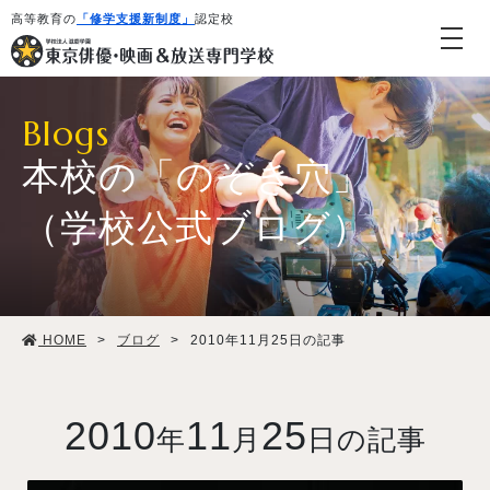
高等教育の
「修学支援新制度」
認定校
Blogs
本校の「のぞき穴」
（学校公式ブログ）
学校紹介・教育システム
HOME
>
ブログ
>
2010年11月25日の記事
専攻・コース紹介
学生生活
2010
11
25
年
月
日の記事
就職・デビュー