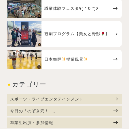
職業体験フェスタ٩( *˙0˙*)۶
観劇プログラム【美女と野獣
】
日本舞踊
授業風景
カテゴリー
スポーツ・ライブエンタテインメント
今日の「のぞき穴！！」
卒業生出演・参加情報