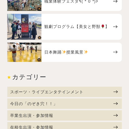
職業体験フェスタ٩( *˙0˙*)۶
観劇プログラム【美女と野獣
】
日本舞踊
授業風景
カテゴリー
スポーツ・ライブエンタテインメント
今日の「のぞき穴！！」
卒業生出演・参加情報
在校生出演・参加情報