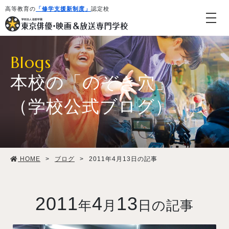
高等教育の
「修学支援新制度」
認定校
Blogs
本校の「のぞき穴」
（学校公式ブログ）
学校紹介・教育システム
HOME
>
ブログ
>
2011年4月13日の記事
専攻・コース紹介
学生生活
2011
4
13
年
月
日の記事
就職・デビュー