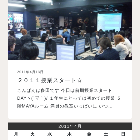
入試案内
学校情報
オープンキャンパス
2011年4月13日
訪問者別メニュー
２０１１授業スタート☆
こんばんは多田です 今日は前期授業スタート
DAYヽ(´▽｀)/ １年生にとっては初めての授業 ５
階MAYAルーム 満員の教室いっぱいに いつ…
2011年4月
月
火
水
木
金
土
日