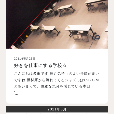
入試案内
学校情報
オープンキャンパス
2011年5月25日
訪問者別メニュー
好きを仕事にする学校☆
こんにちは多田です 最近気持ちのよい快晴が多い
ですね 機材庫から流れてくるジャズっぽいＢＧＭ
とあいまって、優雅な気分を感じている本日（
´_…
2011年5月