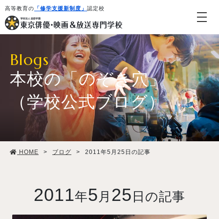
高等教育の
「修学支援新制度」
認定校
Blogs
本校の「のぞき穴」
（学校公式ブログ）
学校紹介・教育システム
HOME
>
ブログ
>
2011年5月25日の記事
専攻・コース紹介
学生生活
2011
5
25
年
月
日の記事
就職・デビュー