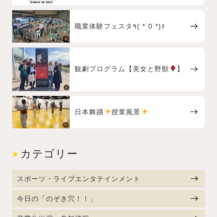
職業体験フェスタ٩( *˙0˙*)۶
観劇プログラム【美女と野獣
】
日本舞踊
授業風景
カテゴリー
スポーツ・ライブエンタテインメント
今日の「のぞき穴！！」