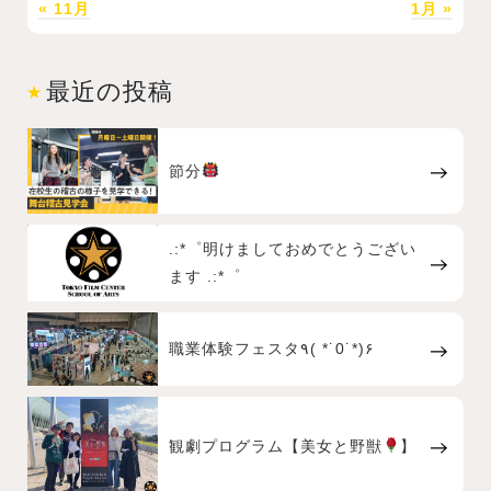
« 11月
1月 »
最近の投稿
節分
.:*゜明けましておめでとうござい
ます .:*゜
職業体験フェスタ٩( *˙0˙*)۶
観劇プログラム【美女と野獣
】