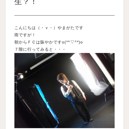
生？！
入試案内
こんにちは（・ｖ・）やまがたです
学校情報
雨ですが！
朝からＦＣは賑やかですo(*^▽^*)o
７階に行ってみると・・・
オープンキャンパス
訪問者別メニュー