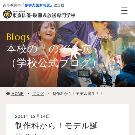
高等教育の
「修学支援新制度」
認定校
Blogs
本校の「のぞき穴」
（学校公式ブログ）
学校紹介・教育システム
HOME
>
ブログ
>
制作科から！モデル誕生？！
専攻・コース紹介
学生生活
2011年12月14日
制作科から！モデル誕
就職・デビュー