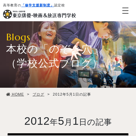
高等教育の
「修学支援新制度」
認定校
Blogs
本校の「のぞき穴」
（学校公式ブログ）
学校紹介・教育システム
HOME
>
ブログ
>
2012年5月1日の記事
専攻・コース紹介
学生生活
2012
5
1
年
月
日の記事
就職・デビュー