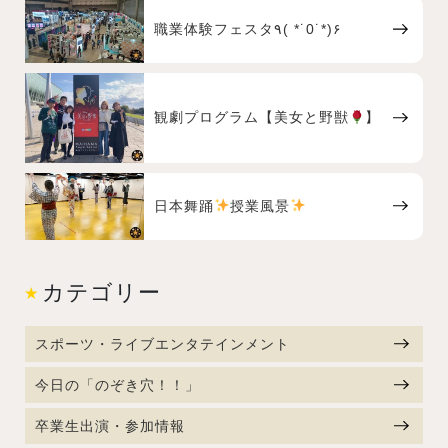
職業体験フェスタ٩( *˙0˙*)۶
観劇プログラム【美女と野獣
】
日本舞踊
授業風景
カテゴリー
スポーツ・ライブエンタテインメント
今日の「のぞき穴！！」
卒業生出演・参加情報