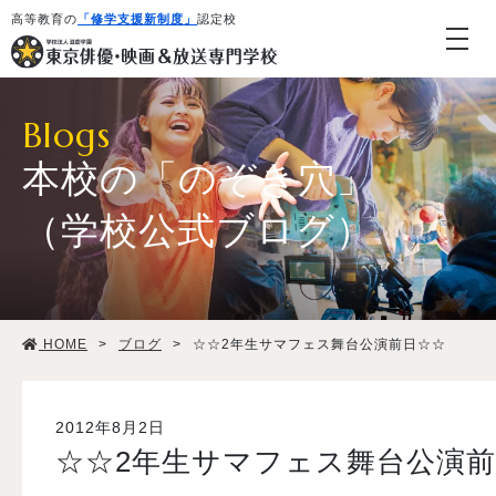
高等教育の
「修学支援新制度」
認定校
Blogs
本校の「のぞき穴」
（学校公式ブログ）
学校紹介・教育システム
HOME
>
ブログ
>
☆☆2年生サマフェス舞台公演前日☆☆
専攻・コース紹介
学生生活
2012年8月2日
☆☆2年生サマフェス舞台公演
就職・デビュー