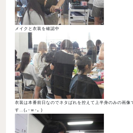
メイクと衣装を確認中
衣装は本番前日なのでネタばれを控えて上半身のみの画像
す…(｡･ｗ･｡ )