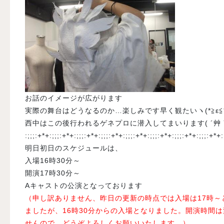
お話のイメージが広がります
実際の舞台はどうなるのか…楽しみです早く観たいヽ(*≧ε≦*
西中はこの後行われるゲネプロに潜入してまいります( ´艸
:;;;:+*+:;;;:+*+:;;;:+*+:;;;:+*+:;;;:+*+:;;;:+*+:;;;:+*+:;;;:+*+
明日初日のスケジュールは、
入場16時30分～
開演17時30分～
Aキャストの公演となっております
（申し訳ありません、昨日の更新の時点では入場は17時～
ましたが、16時30分からの入場となりました。開演時間
せんので、どうぞよろしくお願いいたします。）