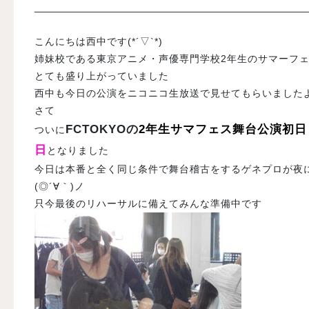
入試案内
こんにちは西中です(*´▽`*)
姉妹校である東京アニメ・声優専門学校2年生のサマーフェ
とても盛り上がっていました
学校情報
西中も今日の公演をニコニコ生放送で見せてもらいましたよ～
さて
オープンキャンパス
FCTOKYOの
2年生サマフェス舞台公演初日
ついに
日
となりました
訪問者別メニュー
今日は本番と全く同じ条件で舞台稽古をするゲネプロが夜
(◎´∀｀)ノ
只今最後のリハーサルに備えてみんな準備中です