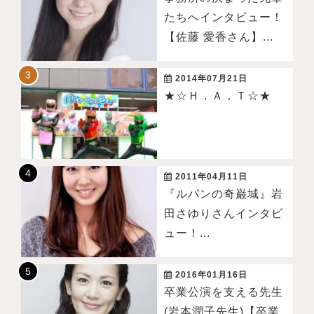
たちへインタビュー！
【佐藤 愛香さん】...
2014年07月21日
★☆Ｈ．Ａ．Ｔ☆★
2011年04月11日
『ルパンの奇巌城』岩
田さゆりさんインタビ
ュー！...
2016年01月16日
卒業公演を支える先生
(岩本潤子先生)【卒業