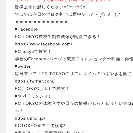
皆様是非お越しくださいo(*^▽^*)o
ではでは今日のブログ担当は西中でした～(◎´∀｀)ノ
＝＝＝＝＝＝＝＝＝＝＝＝
■Facebook
FC TOKYO在校生制作映像が閲覧できる！
https://www.facebook.com/
FC tokyoで検索！
学校のFccebookページは東京フィルムセンター映画・俳
■twitter
毎日アップ！FC TOKYOのリアルタイムのつぶやきを聞こ
https://twitter.com/
FC_TOKYO_staffで検索！
■mixi（ミクシィ）
FC TOKYOの体験入学や日々の情報がもっと知りたい方はm
へ！
https://mixi.jp/
FCTOKYO東アニで検索!
■東京アニメ・声優専門学校ブログ