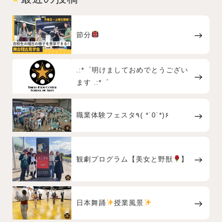
節分
.:*゜明けましておめでとうござい
ます .:*゜
職業体験フェスタ٩( *˙0˙*)۶
観劇プログラム【美女と野獣
】
日本舞踊
授業風景