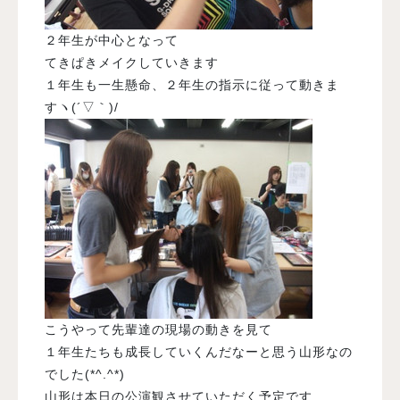
２年生が中心となって
てきぱきメイクしていきます
１年生も一生懸命、２年生の指示に従って動きま
すヽ(´▽｀)/
こうやって先輩達の現場の動きを見て
１年生たちも成長していくんだなーと思う山形なの
でした(*^.^*)
山形は本日の公演観させていただく予定です