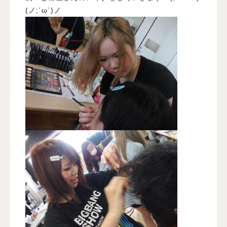
(ノ;´ω`)ノ