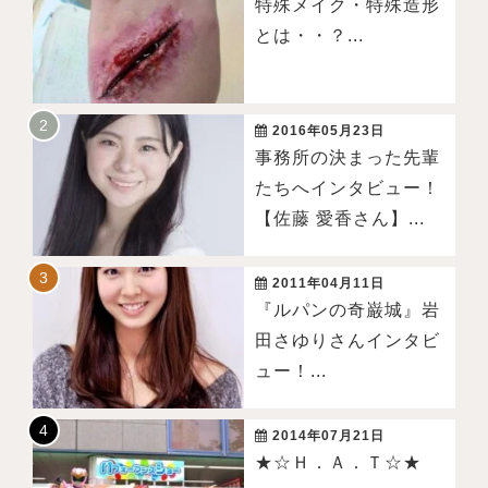
特殊メイク・特殊造形
とは・・？...
2016年05月23日
事務所の決まった先輩
たちへインタビュー！
【佐藤 愛香さん】...
2011年04月11日
『ルパンの奇巌城』岩
田さゆりさんインタビ
ュー！...
2014年07月21日
★☆Ｈ．Ａ．Ｔ☆★