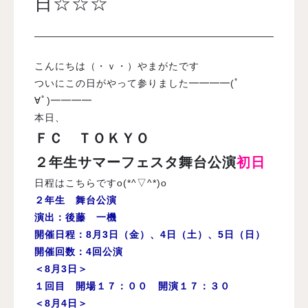
日☆☆☆
入試案内
こんにちは（・ｖ・）やまがたです
学校情報
ついにこの日がやって参りました━━━━(ﾟ
∀ﾟ)━━━━
本日、
オープンキャンパス
ＦＣ ＴＯＫＹＯ
２年生サマーフェスタ舞台公演
初日
訪問者別メニュー
日程はこちらですo(*^▽^*)o
２年生 舞台公演
演出：後藤 一機
開催日程：8月3日（金）、4日（土）、5日（日）
開催回数：4回公演
＜8月3日＞
１回目 開場１７：００ 開演１７：３０
＜8月4日＞