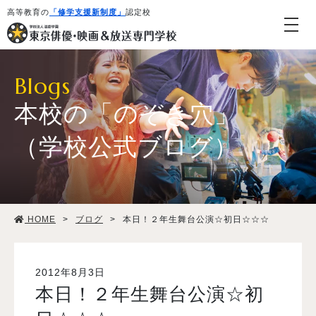
高等教育の
「修学支援新制度」
認定校
Blogs
本校の「のぞき穴」
（学校公式ブログ）
学校紹介・教育システム
HOME
>
ブログ
>
本日！２年生舞台公演☆初日☆☆☆
専攻・コース紹介
学生生活
2012年8月3日
本日！２年生舞台公演☆初
就職・デビュー