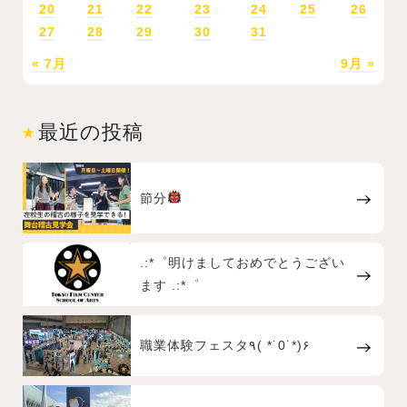
20
21
22
23
24
25
26
27
28
29
30
31
« 7月
9月 »
最近の投稿
節分
.:*゜明けましておめでとうござい
ます .:*゜
職業体験フェスタ٩( *˙0˙*)۶