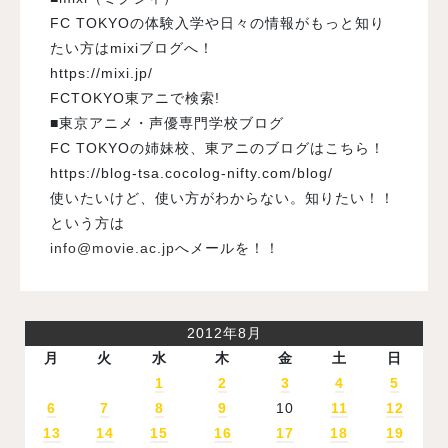
FC TOKYOの体験入学や日々の情報がもっと知り
たい方はmixiブログへ！
https://mixi.jp/
FCTOKYO東アニで検索!
■東京アニメ・声優専門学校ブログ
FC TOKYOの姉妹校、東アニのブログはこちら！
https://blog-tsa.cocolog-nifty.com/blog/
使いたいけど、使い方がわからない。知りたい！！
という方は
info@movie.ac.jp
へメールを！！
2012年8月
月
火
水
木
金
土
日
1
2
3
4
5
6
7
8
9
10
11
12
13
14
15
16
17
18
19