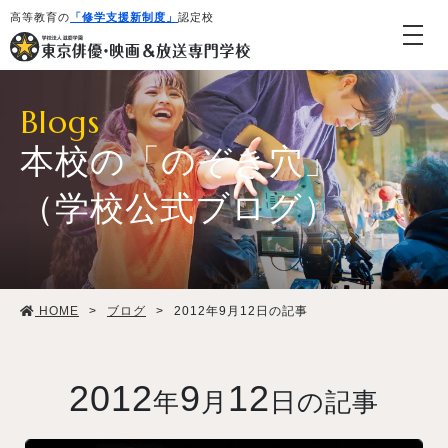
高等教育の
「修学支援新制度」
認定校
Blogs
本校の「のぞき穴」
（学校公式ブログ）
学校紹介・教育システム
HOME
>
ブログ
>
2012年9月12日の記事
専攻・コース紹介
学生生活
2012
9
12
年
月
日の記事
就職・デビュー