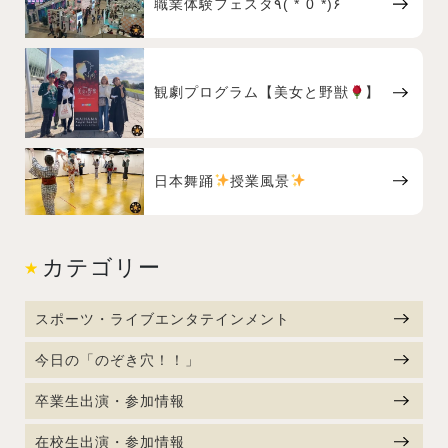
職業体験フェスタ٩( *˙0˙*)۶
観劇プログラム【美女と野獣
】
日本舞踊
授業風景
カテゴリー
スポーツ・ライブエンタテインメント
今日の「のぞき穴！！」
卒業生出演・参加情報
在校生出演・参加情報