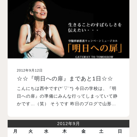
入試案内
学校情報
オープンキャンパス
2012年9月12日
訪問者別メニュー
☆☆『明日への扉』まであと1日☆☆
こんにちは西中です(*´▽`*) 今日の学校は、『明
日への扉』の準備にみんな行ってしまっていて静
かです…（笑） そうです 昨日のブログで山形…
2012年9月
月
火
水
木
金
土
日