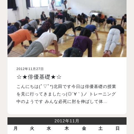
入試案内
学校情報
オープンキャンパス
2012年11月27日
訪問者別メニュー
☆★俳優基礎★☆
こんにちは(ﾟ▽ﾟ*)北田です今日は俳優基礎の授業
を見に行ってきましたっ(◎´∀｀)ノ トレーニング
中のようです みんな必死に肘を伸ばして体…
2012年11月
月
火
水
木
金
土
日