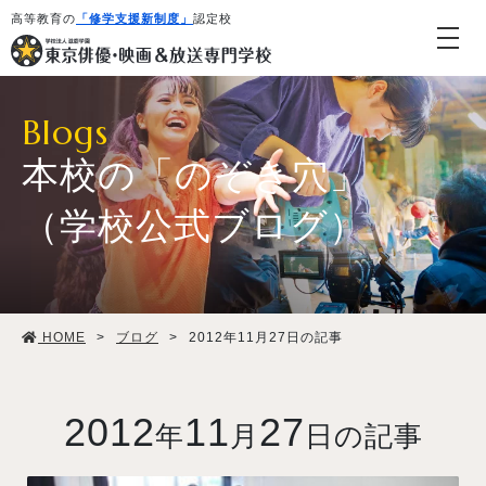
高等教育の
「修学支援新制度」
認定校
Blogs
本校の「のぞき穴」
（学校公式ブログ）
学校紹介・教育システム
HOME
>
ブログ
>
2012年11月27日の記事
専攻・コース紹介
学生生活
2012
11
27
年
月
日の記事
就職・デビュー