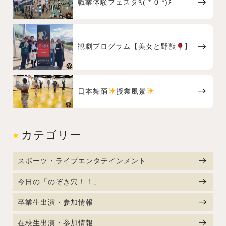
職業体験フェスタ٩( *˙0˙*)۶
観劇プログラム【美女と野獣
】
日本舞踊
授業風景
カテゴリー
スポーツ・ライブエンタテインメント
今日の「のぞき穴！！」
卒業生出演・参加情報
在校生出演・参加情報