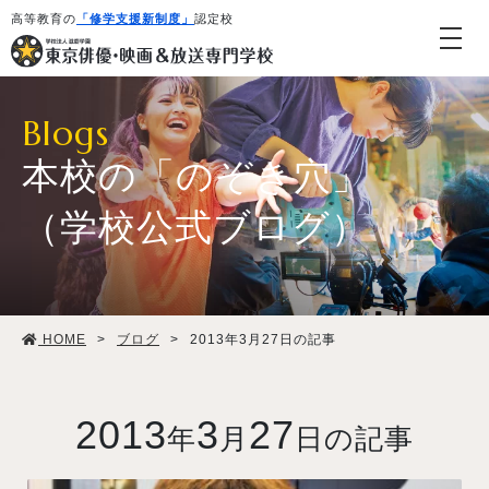
高等教育の
「修学支援新制度」
認定校
Blogs
本校の「のぞき穴」
（学校公式ブログ）
学校紹介・教育システム
HOME
>
ブログ
>
2013年3月27日の記事
専攻・コース紹介
学生生活
2013
3
27
年
月
日の記事
就職・デビュー