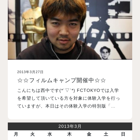
入試案内
学校情報
オープンキャンパス
2013年3月27日
訪問者別メニュー
☆☆フィルムキャンプ開催中☆☆
こんにちは西中です(*´▽`*) FCTOKYOでは入学
を希望して頂いている方を対象に体験入学を行っ
ていますが、本日はその体験入学の特別版「…
2013年3月
月
火
水
木
金
土
日