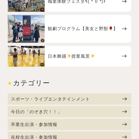
職業体験フェスタ٩( *˙0˙*)۶
観劇プログラム【美女と野獣
】
日本舞踊
授業風景
カテゴリー
スポーツ・ライブエンタテインメント
今日の「のぞき穴！！」
卒業生出演・参加情報
在校生出演・参加情報