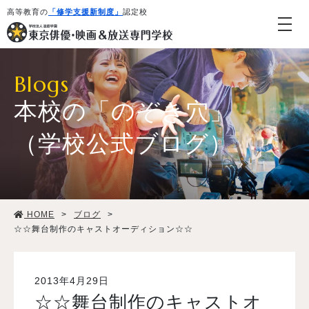
高等教育の
「修学支援新制度」
認定校
Blogs
本校の「のぞき穴」
（学校公式ブログ）
学校紹介・教育システム
HOME
>
ブログ
>
専攻・コース紹介
☆☆舞台制作のキャストオーディション☆☆
学生生活
2013年4月29日
☆☆舞台制作のキャストオ
就職・デビュー