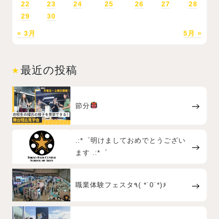
22
23
24
25
26
27
28
29
30
« 3月
5月 »
最近の投稿
節分
.:*゜明けましておめでとうござい
ます .:*゜
職業体験フェスタ٩( *˙0˙*)۶