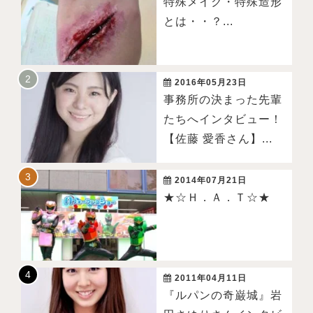
特殊メイク・特殊造形
とは・・？...
2016年05月23日
事務所の決まった先輩
たちへインタビュー！
【佐藤 愛香さん】...
2014年07月21日
★☆Ｈ．Ａ．Ｔ☆★
2011年04月11日
『ルパンの奇巌城』岩