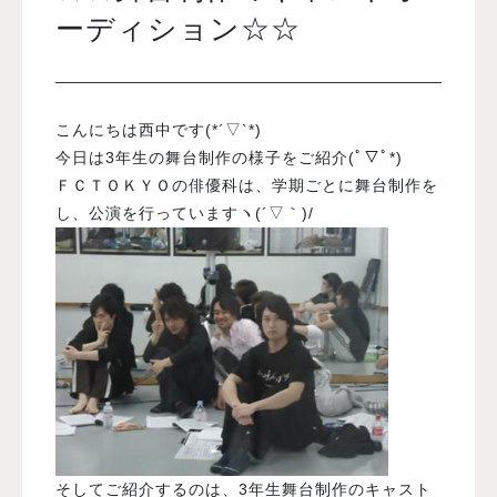
ーディション☆☆
入試案内
こんにちは西中です(*´▽`*)
学校情報
今日は3年生の舞台制作の様子をご紹介(ﾟ▽ﾟ*)
ＦＣＴＯＫＹＯの俳優科は、学期ごとに舞台制作を
オープンキャンパス
し、公演を行っていますヽ(´▽｀)/
訪問者別メニュー
そしてご紹介するのは、3年生舞台制作のキャスト