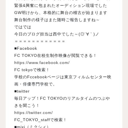
緊張&興奮に包まれたオーディション現場でした
GW明けから、本格的に舞台の稽古が始まります
舞台制作の様子はまた随時ご報告しますね～
ではでは
今日のブログ担当は西中でした～(◎´∀｀)ノ
＝＝＝＝＝＝＝＝＝＝＝＝
■Facebook
FC TOKYO在校生制作映像が閲覧できる！
https://www.facebook.com/
FC tokyoで検索！
学校のFccebookページは東京フィルムセンター映
画・俳優専門学校で。
■twitter
毎日アップ！FC TOKYOのリアルタイムのつぶや
きを聞こう！
https://twitter.com/
FC_TOKYO_staffで検索！
■mixi（ミクシィ）