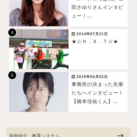
田さゆりさんインタビ
ュー！...
2014年07月21日
★☆Ｈ．Ａ．Ｔ☆★
2016年06月02日
事務所の決まった先輩
たちへインタビュー！
【橋本佳祐くん】...
学校紹介・教育システム