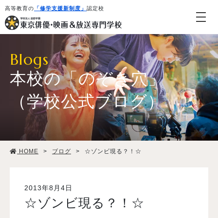
高等教育の
「修学支援新制度」
認定校
Blogs
本校の「のぞき穴」
（学校公式ブログ）
学校紹介・教育システム
HOME
>
ブログ
>
☆ゾンビ現る？！☆
専攻・コース紹介
学生生活
2013年8月4日
☆ゾンビ現る？！☆
就職・デビュー