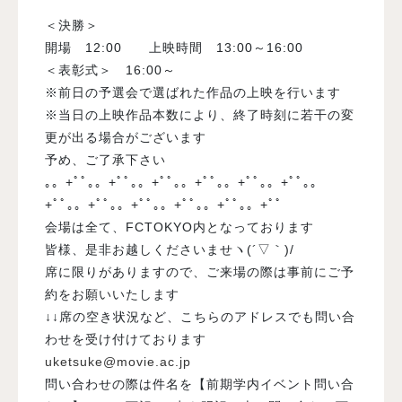
＜決勝＞
開場
12:00
上映時間
13:00
～
16:00
＜表彰式＞
16:00
～
※前日の予選会で選ばれた作品の上映を行います
※当日の上映作品本数により、終了時刻に若干の変
更が出る場合がございます
予め、ご了承下さい
｡。+ﾟﾟ｡。+ﾟﾟ｡。+ﾟﾟ｡。+ﾟﾟ｡。+ﾟﾟ｡。+ﾟﾟ｡。
+ﾟﾟ｡。+ﾟﾟ｡。+ﾟﾟ｡。+ﾟﾟ｡。+ﾟﾟ｡。+ﾟﾟ
会場は全て、FCTOKYO内となっております
皆様、是非お越しくださいませヽ(´▽｀)/
席に限りがありますので、ご来場の際は事前にご予
約をお願いいたします
↓↓席の空き状況など、こちらのアドレスでも問い合
わせを受け付けております
uketsuke@movie.ac.jp
問い合わせの際は件名を【前期学内イベント問い合