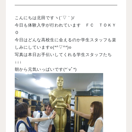
入試案内
こんにちは北田ですヽ(´▽｀)/
今日も体験入学が行われています ＦＣ ＴＯＫＹ
Ｏ
学校情報
今日はどんな高校生に会えるのか学生スタッフも楽
しみにしていますo(*^▽^*)o
オープンキャンパス
写真は本日お手伝いしてくれる学生スタッフたち
↓↓↓
朝から元気いっぱいです(*´vﾟ*)ゞ
訪問者別メニュー