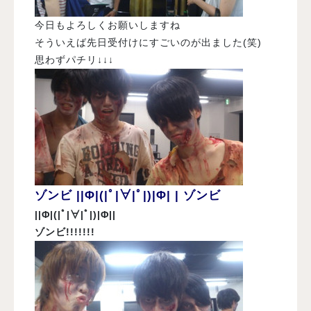
今日もよろしくお願いしますね
そういえば先日受付けにすごいのが出ました(笑)
思わずパチリ↓↓↓
ゾンビ ||Φ|(|ﾟ|∀|ﾟ|)|Φ| | ゾンビ
||Φ|(|ﾟ|∀|ﾟ|)|Φ||
ゾンビ!!!!!!!