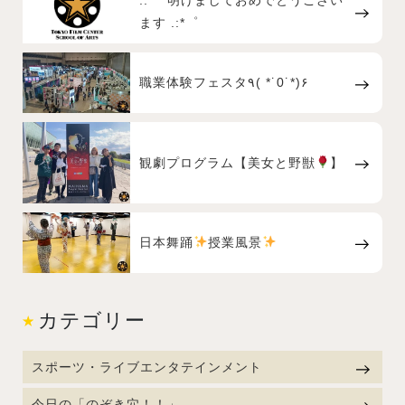
.:*゜明けましておめでとうござい
ます .:*゜
職業体験フェスタ٩( *˙0˙*)۶
観劇プログラム【美女と野獣
】
日本舞踊
授業風景
カテゴリー
スポーツ・ライブエンタテインメント
今日の「のぞき穴！！」