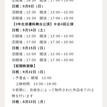
②開場；
16:30
開演；
17:00
～
19:00
日程；
9
月
8
日（日）
③開場；
12:30
開演；
13:00
～
15:00
④開場；
16:30
開演；
17:00
～
19:00
【3年生俳優科舞台公演】※全4回公演
日程
；
9
月
14
日（土）
①開場；
12:00
開演；
12:30
～
15:00
②開場；
17:00
開演；
17:30
～
20:00
日程；
9
月
15
日（日）
③開場；
12:00
開演；
12:30
～
15:00
④開場；
17:00
開演；
17:30
～
20:00
【前期映画祭】
日程；
9
月22日（日）
＜予選会＞ 開場
12:00
上映時間
13:00
～
18:00
※前期に、在校生によって制作された作品全ての上
映を行います
日程；
9
月23日（月）