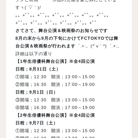
すヽ(´▽｀)/
｡。+ﾟﾟ｡。+ﾟﾟ｡。+ﾟﾟ｡。+ﾟﾟ｡。+ﾟﾟ｡。+ﾟﾟ｡。
+ﾟﾟ｡。+ﾟﾟ｡。+ﾟﾟ｡。+ﾟﾟ｡。+ﾟﾟ｡。+ﾟﾟ
さてさて、舞台公演＆映画祭のお知らせです
8月の末から9月の下旬にかけてFCTOKYOでは舞
台公演＆映画祭が行われます
゜.+:。(*´v｀*)゜.+:。
詳細は以下の通り
【1年生俳優科舞台公演】※全4回公演
日程；8月3
1
日（土）
①
開場；
12:30
開演；
13:00
～
15:00
②開場；
16:30
開演；
17:00
～
19:00
日程；
9
月
1
日（日）
③開場；
12:30
開演；
13:00
～
15:00
④開場；
16:30
開演；
17:00
～
19:00
【2年生俳優科舞台公演】※全4回公演
日程；
9
月
7
日（土）
①開場；
12:30
開演；
13:00
～
15:00