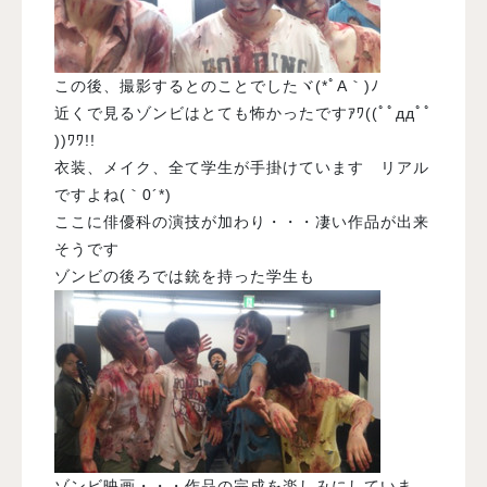
この後、撮影するとのことでしたヾ(*ﾟA｀)ﾉ
近くで見るゾンビはとても怖かったですｱﾜ((ﾟﾟддﾟﾟ
))ﾜﾜ!!
衣装、メイク、全て学生が手掛けています リアル
ですよね(｀0´*)
ここに俳優科の演技が加わり・・・凄い作品が出来
そうです
ゾンビの後ろでは銃を持った学生も
ゾンビ映画・・・作品の完成を楽しみにしていま