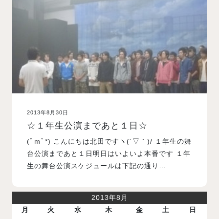
入試案内
学校情報
オープンキャンパス
2013年8月30日
訪問者別メニュー
☆１年生公演まであと１日☆
(ﾟｍﾟ*) こんにちは北田ですヽ(´▽｀)/ １年生の舞
台公演まであと１日明日はいよいよ本番です １年
生の舞台公演スケジュールは下記の通り…
2013年8月
月
火
水
木
金
土
日