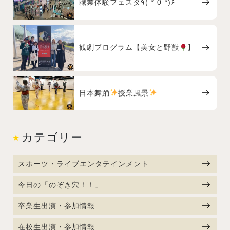
職業体験フェスタ٩( *˙0˙*)۶
観劇プログラム【美女と野獣
】
日本舞踊
授業風景
カテゴリー
スポーツ・ライブエンタテインメント
今日の「のぞき穴！！」
卒業生出演・参加情報
在校生出演・参加情報