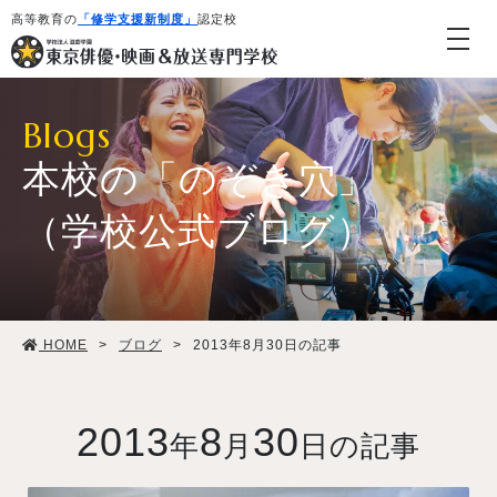
高等教育の
「修学支援新制度」
認定校
Blogs
本校の「のぞき穴」
（学校公式ブログ）
学校紹介・教育システム
HOME
>
ブログ
>
2013年8月30日の記事
専攻・コース紹介
学生生活
2013
8
30
年
月
日の記事
就職・デビュー