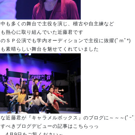
学中も多くの舞台で主役を演じ、稽古や自主練など
つも熱心に取り組んでいた近藤君です
のＳＰ公演でも学内オーディションで主役に抜擢(ﾟｍﾟ*)
つも素晴らしい舞台を魅せてくれていました
な近藤君が『キャラメルボックス』のブログに～～～(ﾟｰﾟ
念すべきブログデビューの記事はこちらっっ
記、4月9日をご覧ください～