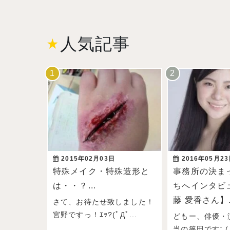
人気記事
2015年02月03日
2016年05月2
特殊メイク・特殊造形と
事務所の決ま
は・・？...
ちへインタビ
藤 愛香さん】.
さて、お待たせ致しました！
宮野ですっ！ｴｯ?(ﾟДﾟ...
どもー、俳優・
当の篠田ですˉ̞̭ ( 