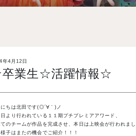
14年4月12日
☆卒業生☆活躍情報☆
にちは北田です(◎´∀｀)ノ
０日より行われている１１期プチプレミアアワード、
べてのチームが作品を完成させ、本日は上映会が行われま
の様子はまたの機会でご紹介！！！