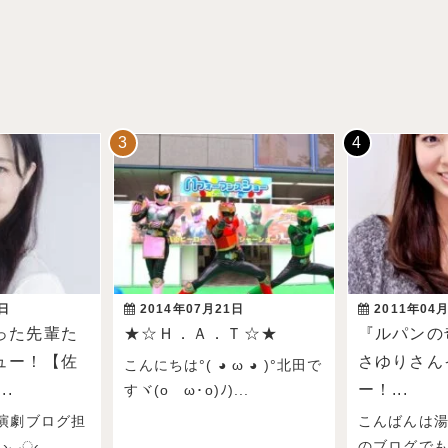
3日
2014年07月21日
2011年04
った先輩た
★☆Ｈ．Ａ．Ｔ☆★
『ルパンの
ュー！【佐
さゆりさん
こんにちは°( ◕ ω ◕ )°北田で
..
ー！...
すヾ(oゝω･o)ﾉ)...
演劇ブログ担
こんばんは
›◡ु‹...
のブログで