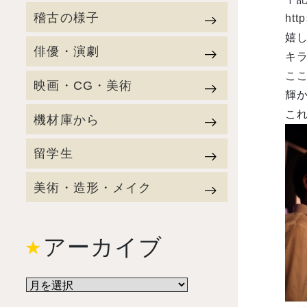
稽古の様子
http
嬉
俳優・演劇
キ
こ
映画・CG・美術
輝
これ
機材庫から
留学生
美術・造形・メイク
アーカイブ