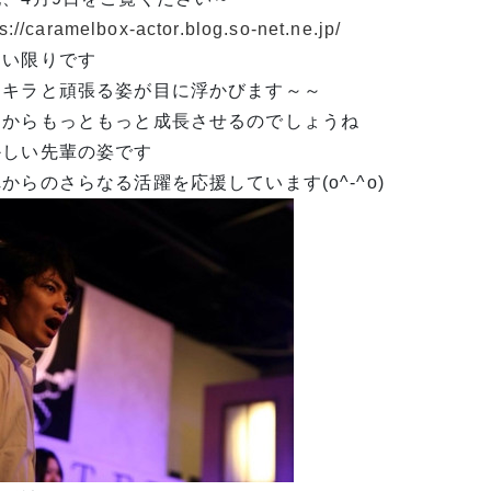
s://caramelbox-actor.blog.so-net.ne.jp/
しい限りです
ラキラと頑張る姿が目に浮かびます～～
こからもっともっと成長させるのでしょうね
かしい先輩の姿です
からのさらなる活躍を応援しています(o^-^o)