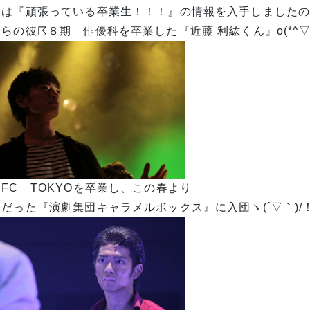
日は『頑張っている卒業生！！！』の情報を入手しました
らの彼☈８期 俳優科を卒業した『近藤 利紘くん』o(*^▽^
FC TOKYOを卒業し、この春より
だった『演劇集団キャラメルボックス』に入団ヽ(´▽｀)/