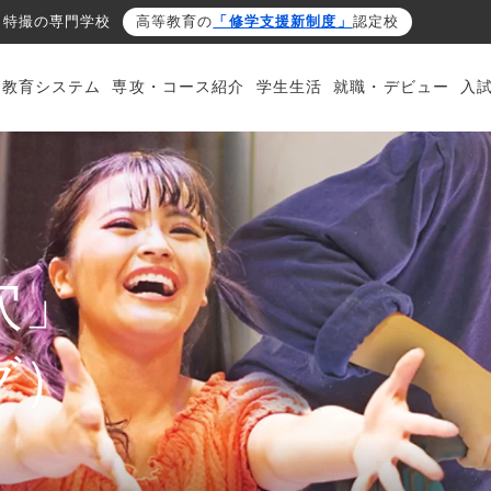
・特撮の専門学校
高等教育の
「修学支援新制度」
認定校
・教育システム
専攻・コース紹介
学生生活
就職・デビュー
入
穴」
グ）