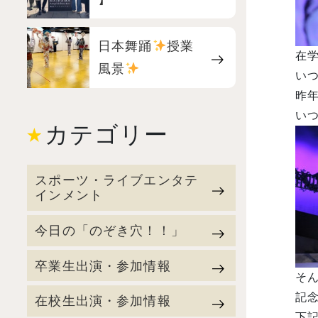
日本舞踊
授業
在
風景
い
昨年
い
カテゴリー
スポーツ・ライブエンタテ
インメント
今日の「のぞき穴！！」
卒業生出演・参加情報
そん
記
在校生出演・参加情報
下