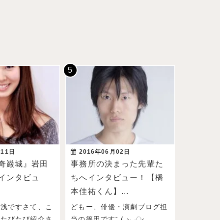
月11日
2016年06月02日
奇巌城』岩田
事務所の決まった先輩た
インタビュ
ちへインタビュー！【橋
本佳祐くん】...
湯浅ですさて、こ
どもー、俳優・演劇ブログ担
もたびたび紹介さ
当の篠田ですˉ̞̭ ( ›◡ु‹...