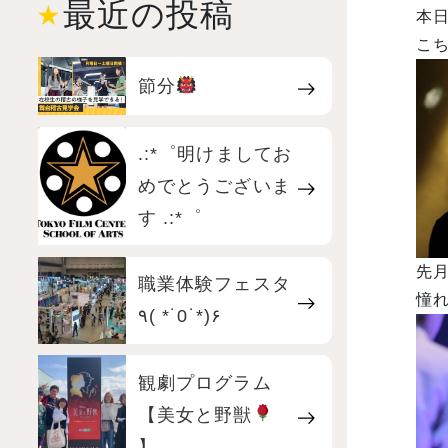
最近の投稿
本
こち
節分
.:*゜明けましてお
めでとうございま
す .:*゜
先月
職業体験フェスタ
憧れ
٩( *˙0˙*)۶
観劇プログラム
【美女と野獣
】