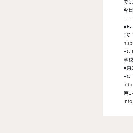
で
今
＝
■Fa
FC
htt
FC
学校
■
FC
http
使
inf