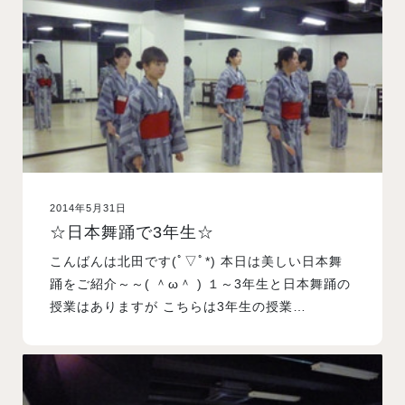
入試案内
学校情報
オープンキャンパス
2014年5月31日
訪問者別メニュー
☆日本舞踊で3年生☆
こんばんは北田です(ﾟ▽ﾟ*) 本日は美しい日本舞
踊をご紹介～～( ＾ω＾ ) １～3年生と日本舞踊の
授業はありますが こちらは3年生の授業…