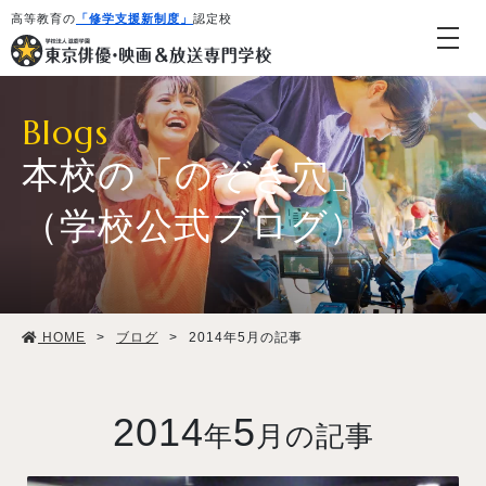
高等教育の
「修学支援新制度」
認定校
Blogs
本校の「のぞき穴」
（学校公式ブログ）
学校紹介・教育システム
HOME
>
ブログ
>
2014年5月の記事
専攻・コース紹介
学生生活
2014
5
年
月の記事
就職・デビュー