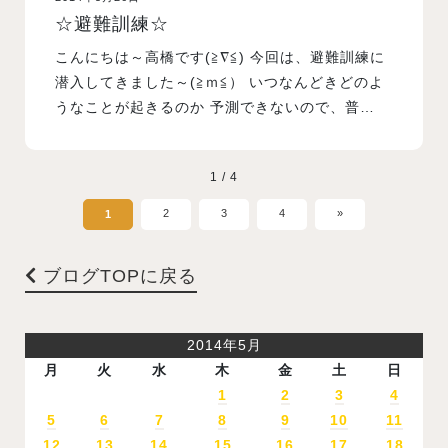
☆避難訓練☆
こんにちは～高橋です(≧∇≦) 今回は、避難訓練に
潜入してきました～(≧ｍ≦） いつなんどきどのよ
うなことが起きるのか 予測できないので、普…
1 / 4
2
3
4
»
1
ブログTOPに戻る
2014年5月
月
火
水
木
金
土
日
1
2
3
4
5
6
7
8
9
10
11
12
13
14
15
16
17
18