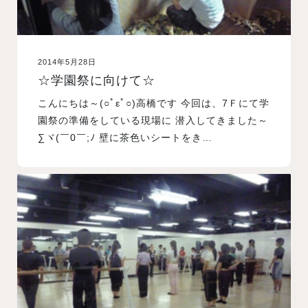
2014年5月28日
☆学園祭に向けて☆
こんにちは～(○ﾟεﾟ○)高橋です 今回は、7Ｆにて学
園祭の準備をしている現場に 潜入してきました～
∑ヾ(￣0￣;ﾉ 壁に茶色いシートをき…