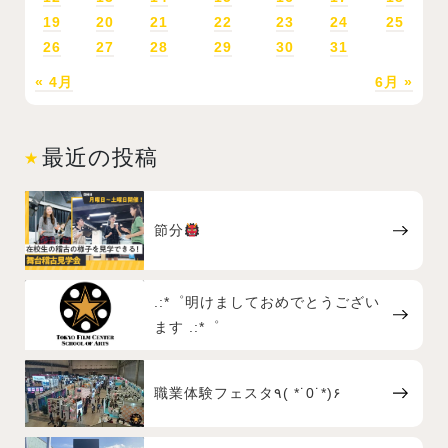
19
20
21
22
23
24
25
26
27
28
29
30
31
« 4月
6月 »
最近の投稿
節分
.:*゜明けましておめでとうござい
ます .:*゜
職業体験フェスタ٩( *˙0˙*)۶