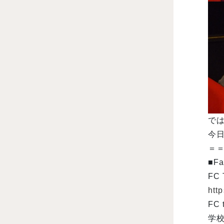
で
今日
＝
■Fa
FC
htt
FC
学校