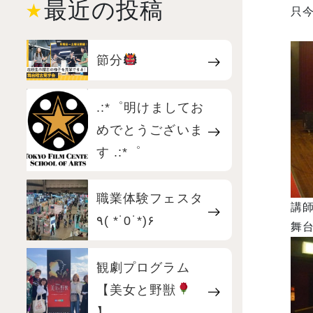
最近の投稿
只
節分
.:*゜明けましてお
めでとうございま
す .:*゜
職業体験フェスタ
講
٩( *˙0˙*)۶
舞
観劇プログラム
【美女と野獣
】