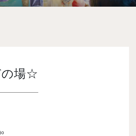
びの場☆
o