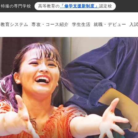
・特撮の専門学校
高等教育の
「修学支援新制度」
認定校
・教育システム
専攻・コース紹介
学生生活
就職・デビュー
入
穴」
グ）