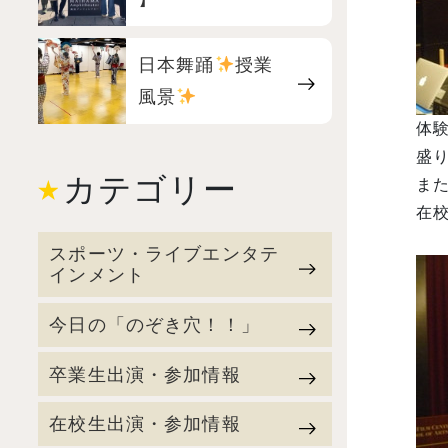
日本舞踊
授業
風景
体
盛り
カテゴリー
ま
在
スポーツ・ライブエンタテ
インメント
今日の「のぞき穴！！」
卒業生出演・参加情報
在校生出演・参加情報