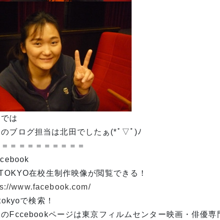
はでは
のブログ担当は北田でしたぁ(*ﾟ▽ﾟ)ﾉ
＝＝＝＝＝＝＝＝＝＝＝
cebook
 TOKYO在校生制作映像が閲覧できる！
ps://www.facebook.com/
 tokyoで検索！
のFccebookページは東京フィルムセンター映画・俳優