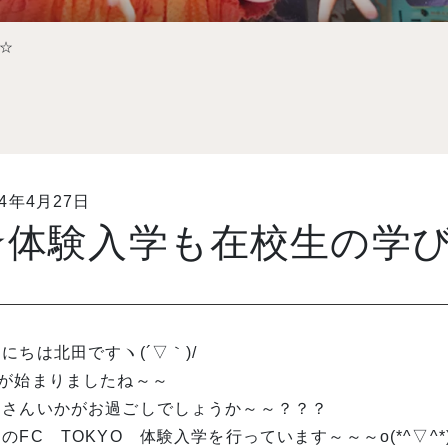
☆
14年4月27日
☆体験入学も在校生の学
にちは北田ですヽ(´▽｀)/
Wが始まりましたね～～
なさんいかがお過ごしでしょうか～～？？？
のFC TOKYO 体験入学を行っています～～～o(*^▽^*)