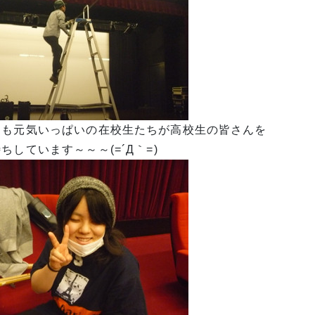
日も元気いっぱいの在校生たちが高校生の皆さんを
ちしています～～～(=´Д｀=)ゞ