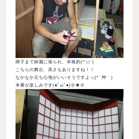
障子まで綺麗に張られ、本格的(*´∪`)
こちらの舞台、高さもありますね！！
なかなか立ち心地がいいそうですよっ(* ´艸｀)
本番が楽しみです(●ﾟωﾟ●)☆★☆