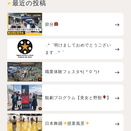
最近の投稿
節分
.:*゜明けましておめでとうござい
ます .:*゜
職業体験フェスタ٩( *˙0˙*)۶
観劇プログラム【美女と野獣
】
日本舞踊
授業風景