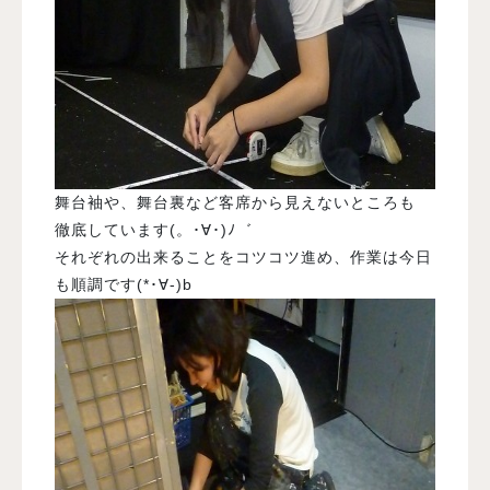
舞台袖や、舞台裏など客席から見えないところも
徹底しています(。･∀･)ﾉ゛
それぞれの出来ることをコツコツ進め、作業は今日
も順調です(*･∀-)b