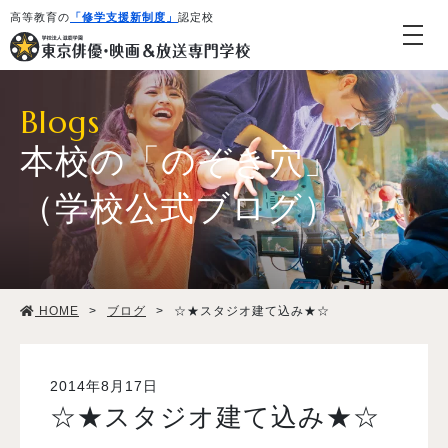
高等教育の
「修学支援新制度」
認定校
Blogs
本校の「のぞき穴」
（学校公式ブログ）
学校紹介・教育システム
HOME
>
ブログ
>
☆★スタジオ建て込み★☆
専攻・コース紹介
学生生活
2014年8月17日
☆★スタジオ建て込み★☆
就職・デビュー