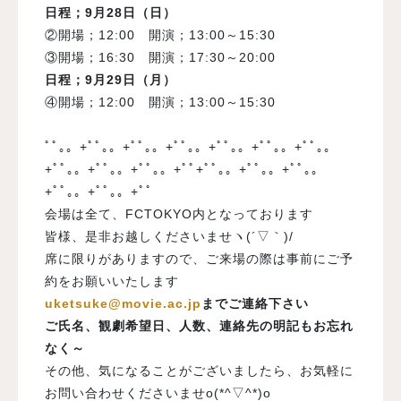
日程
；9月28日（日）
②開場；12:00 開演；13:00～15:30
③開場；16:30 開演；17:30～20:00
日程；9月29日（月）
④開場；12:00 開演；13:00～15:30
ﾟﾟ｡。+ﾟﾟ｡。+ﾟﾟ｡。+ﾟﾟ｡。+ﾟﾟ｡。+ﾟﾟ｡。+ﾟﾟ｡。
+ﾟﾟ｡。+ﾟﾟ｡。+ﾟﾟ｡。+ﾟﾟ+ﾟﾟ｡。+ﾟﾟ｡。+ﾟﾟ｡。
+ﾟﾟ｡。+ﾟﾟ｡。+ﾟﾟ
会場は全て、FCTOKYO内となっております
皆様、是非お越しくださいませヽ(´▽｀)/
席に限りがありますので、ご来場の際は事前にご予
約をお願いいたします
uketsuke@movie.ac.jp
までご連絡下さい
ご氏名、観劇希望日、人数、連絡先の
明記もお忘れ
なく～
その他、気になることがございましたら、お気軽に
お問い合わせくださいませo(*^▽^*)o