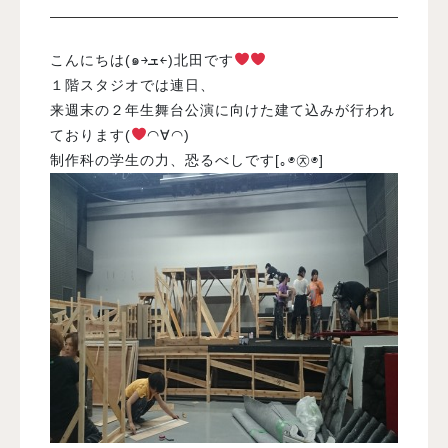
入試案内
こんにちは(๑￫ܫ￩)北田です
１階スタジオでは連日、
来週末の２年生舞台公演に向けた建て込みが行われ
学校情報
ております(
◠∀◠)
制作科の学生の力、恐るべしです[｡◉㉨◉]
オープンキャンパス
訪問者別メニュー