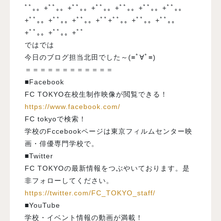
ﾟﾟ｡。+ﾟﾟ｡。+ﾟﾟ｡。+ﾟﾟ｡。+ﾟﾟ｡。+ﾟﾟ｡。+ﾟﾟ｡。
+ﾟﾟ｡。+ﾟﾟ｡。+ﾟﾟ｡。+ﾟﾟ+ﾟﾟ｡。+ﾟﾟ｡。+ﾟﾟ｡。
+ﾟﾟ｡。+ﾟﾟ｡。+ﾟﾟ
ではでは
今日のブログ担当北田でした～(≡ﾟ∀ﾟ≡)
＝＝＝＝＝＝＝＝＝＝＝＝
■Facebook
FC TOKYO在校生制作映像が閲覧できる！
https://www.facebook.com/
FC tokyoで検索！
学校のFccebookページは東京フィルムセンター映
画・俳優専門学校で。
■Twitter
FC TOKYOの最新情報をつぶやいております。是
非フォローしてください。
https://twitter.com/FC_TOKYO_staff/
■YouTube
学校・イベント情報の動画が満載！