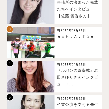
事務所の決まった先輩
たちへインタビュー！
【佐藤 愛香さん】...
2014年07月21日
★☆Ｈ．Ａ．Ｔ☆★
2011年04月11日
『ルパンの奇巌城』岩
田さゆりさんインタビ
ュー！...
2016年01月16日
卒業公演を支える先生