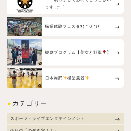
ます .:*゜
職業体験フェスタ٩( *˙0˙*)۶
観劇プログラム【美女と野獣
】
日本舞踊
授業風景
カテゴリー
スポーツ・ライブエンタテインメント
今日の「のぞき穴！！」