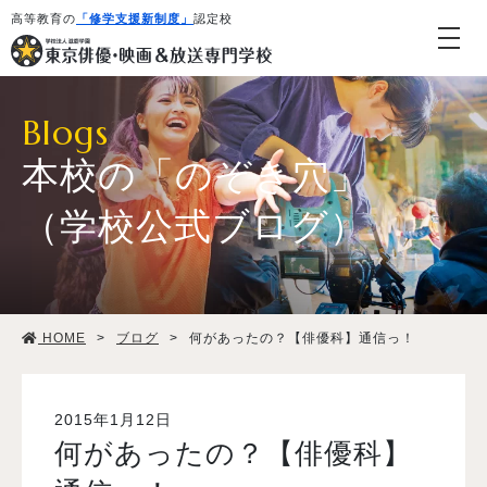
高等教育の
「修学支援新制度」
認定校
Blogs
本校の「のぞき穴」
（学校公式ブログ）
学校紹介・教育システム
HOME
>
ブログ
>
何があったの？【俳優科】通信っ！
専攻・コース紹介
学生生活
2015年1月12日
何があったの？【俳優科】
就職・デビュー