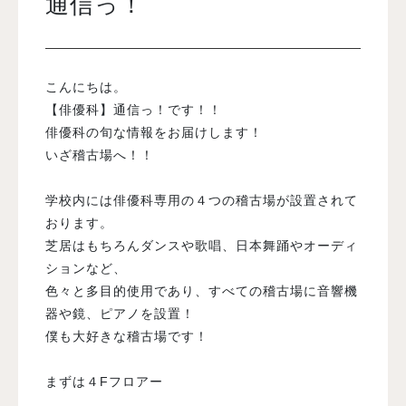
通信っ！
入試案内
こんにちは。
学校情報
【俳優科】通信っ！です！！
俳優科の旬な情報をお届けします！
いざ稽古場へ！！
オープンキャンパス
学校内には俳優科専用の４つの稽古場が設置されて
訪問者別メニュー
おります。
芝居はもちろんダンスや歌唱、日本舞踊やオーディ
ションなど、
色々と多目的使用であり、すべての稽古場に音響機
器や鏡、ピアノを設置！
僕も大好きな稽古場です！
まずは４Fフロアー