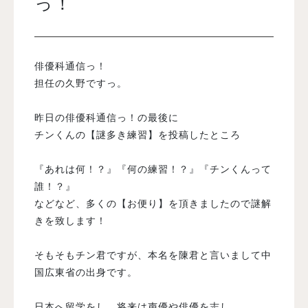
っ！
入試案内
俳優科通信っ！
学校情報
担任の久野ですっ。
昨日の俳優科通信っ！の最後に
オープンキャンパス
チンくんの【謎多き練習】を投稿したところ
訪問者別メニュー
『あれは何！？』『何の練習！？』『チンくんって
誰！？』
などなど、多くの【お便り】を頂きましたので謎解
きを致します！
そもそもチン君ですが、本名を陳君と言いまして中
国広東省の出身です。
日本へ留学をし、将来は声優や俳優を志し、