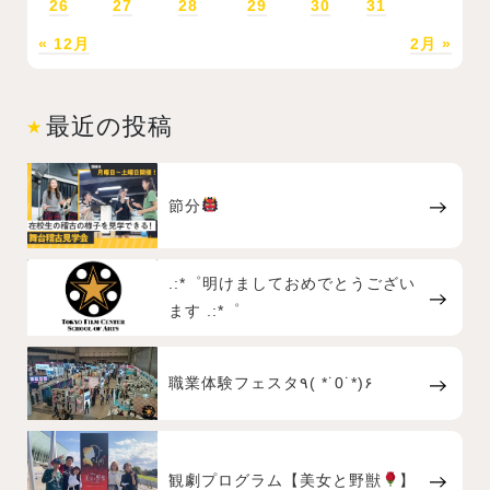
26
27
28
29
30
31
« 12月
2月 »
最近の投稿
節分
.:*゜明けましておめでとうござい
ます .:*゜
職業体験フェスタ٩( *˙0˙*)۶
観劇プログラム【美女と野獣
】