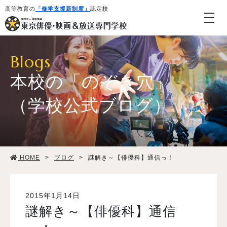
高等教育の
「修学支援新制度」
認定校
Blogs
本校の「のぞき穴」
（学校公式ブログ）
学校紹介・教育システム
HOME
>
ブログ
>
謎解き～【俳優科】通信っ！
専攻・コース紹介
学生生活
2015年1月14日
謎解き～【俳優科】通信
就職・デビュー