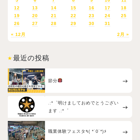
12
13
14
15
16
17
18
19
20
21
22
23
24
25
26
27
28
29
30
31
« 12月
2月 »
最近の投稿
節分
.:*゜明けましておめでとうござい
ます .:*゜
職業体験フェスタ٩( *˙0˙*)۶