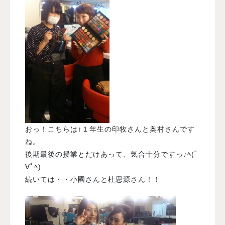
おっ！こちらは↑１年生の印牧さんと奥村さんです
ね。
後期最後の授業とだけあって、気合十分ですっ♪ﾍ(ﾟ
∀ﾟﾍ)
続いては・・小國さんと杜思源さん！！