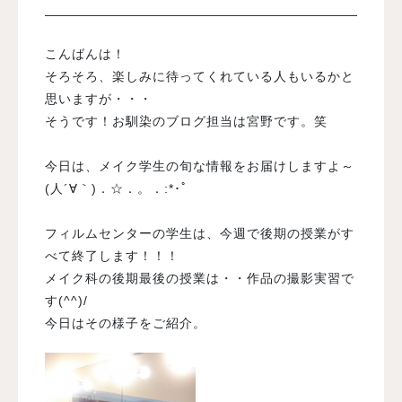
入試案内
こんばんは！
そろそろ、楽しみに待ってくれている人もいるかと
思いますが・・・
学校情報
そうです！お馴染のブログ担当は宮野です。笑
オープンキャンパス
今日は、メイク学生の旬な情報をお届けしますよ～
(人´∀｀)．☆．。．:*･ﾟ
訪問者別メニュー
フィルムセンターの学生は、今週で後期の授業がす
べて終了します！！！
メイク科の後期最後の授業は・・作品の撮影実習で
す(^^)/
今日はその様子をご紹介。