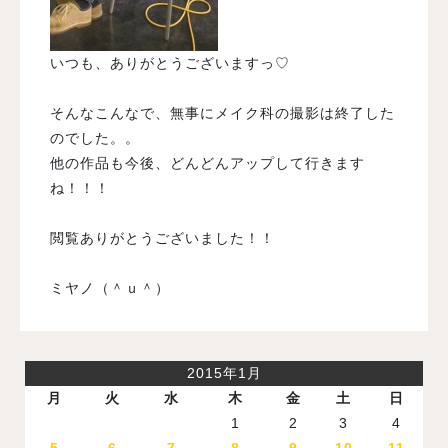
いつも、ありがとうございますっ♡
そんなこんなで、無事にメイク科の撮影は終了した
のでした。。
他の作品も今後、どんどんアップして行きます
ね！！！
閲覧ありがとうございました！！
ミヤノ（＾ｕ＾）
2015年1月
月
火
水
木
金
土
日
1
2
3
4
5
6
7
8
9
10
11