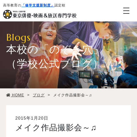
高等教育の
「修学支援新制度」
認定校
Blogs
本校の「のぞき穴」
（学校公式ブログ）
学校紹介・教育システム
HOME
>
ブログ
>
メイク作品撮影会～♫
専攻・コース紹介
学生生活
2015年1月20日
メイク作品撮影会～♫
就職・デビュー