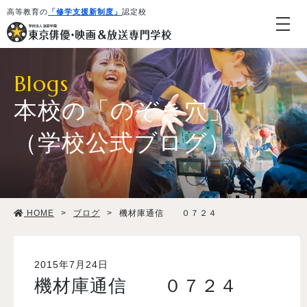
高等教育の
「修学支援新制度」
認定校
Blogs
本校の「のぞき穴」
（学校公式ブログ）
学校紹介・教育システム
HOME
>
ブログ
>
機材庫通信 ０７２４
専攻・コース紹介
学生生活
2015年7月24日
機材庫通信 ０７２４
就職・デビュー