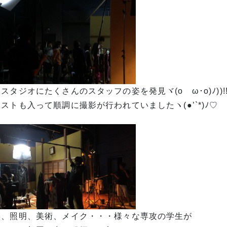
スタジオにたくさんのスタッフの姿を発見ヾ(oゝω･o)ﾉ))!!!
ストも入って順調に撮影が行われていましたヽ(●’`*)ﾉ♡
響、照明、美術、メイク・・・様々な専攻の学生が