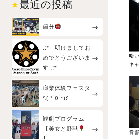
最近の投稿
節分
.:*゜明けましてお
暗い
めでとうございま
キャ
す .:*゜
職業体験フェスタ
٩( *˙0˙*)۶
観劇プログラム
【美女と野獣
音
】