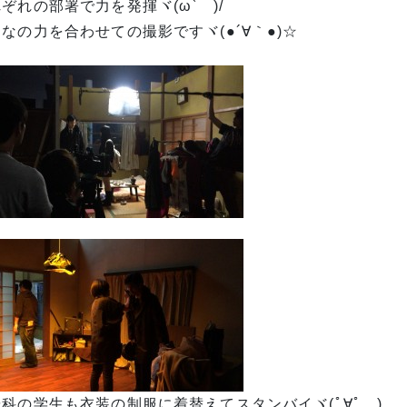
ぞれの部署で力を発揮ヾ(ω` )/
なの力を合わせての撮影ですヾ(●´∀｀●)☆
科の学生も衣装の制服に着替えてスタンバイヾ(ﾟ∀ﾟゞ)