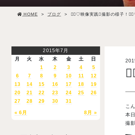
学生生活
HOME
>
ブログ
>
∵⃝♡映像実践✪撮影の様子！∵⃝
就職・デビュー
入試案内
2015年7月
月
火
水
木
金
土
日
20
学校情報
1
2
3
4
5
6
7
8
9
10
11
12
オープンキャンパス
13
14
15
16
17
18
19
20
21
22
23
24
25
26
27
28
29
30
31
訪問者別メニュー
こん
« 6月
8月 »
本
撮影