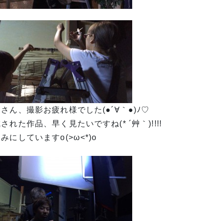
さん、撮影お疲れ様でした(●´∀｀●)ﾉ♡
された作品、早く見たいですね(* ´艸｀)!!!!
みにしていますo(>ω<*)o