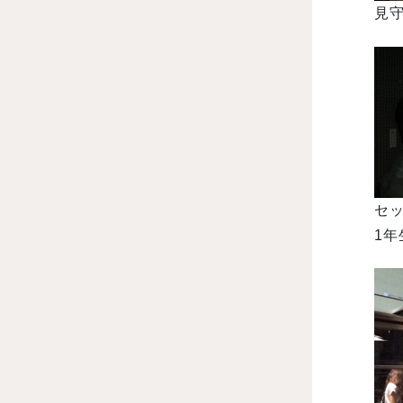
見守
セッ
1年