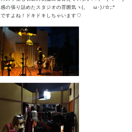
感の張り詰めたスタジオの雰囲気ヽ(。ゝω･)ﾉ☆;:*
いですよね！ドキドキしちゃいます♡