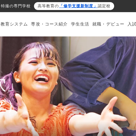
・特撮の専門学校
高等教育の
「修学支援新制度」
認定校
・教育システム
専攻・コース紹介
学生生活
就職・デビュー
入
穴」
グ）