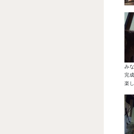
みな
完成
楽し