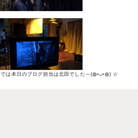
では本日のブログ担当は北田でした～(◍•ᴗ•◍) ☆