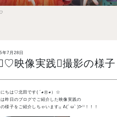
♡
15年7月28日
∵⃝♡映像実践✪撮影の様子
にちは♡北田です( ´◕㉨◕）☆
日は昨日のブログでご紹介した映像実践の
の様子をご紹介しちゃいます₍₍ ᕕ(´ ω` )ᕗ⁾⁾！！！