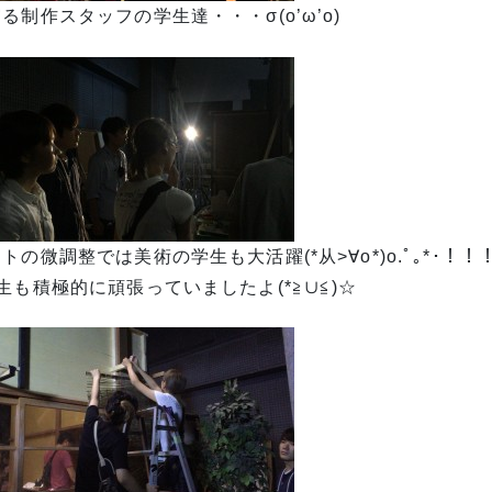
る制作スタッフの学生達・・・σ(o’ω’o)
トの微調整では美術の学生も大活躍(*从>∀o*)o.ﾟ｡*･！！
生も積極的に頑張っていましたよ(*≧∪≦)☆