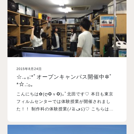
入試案内
学校情報
オープンキャンパス
2015年8月24日
訪問者別メニュー
☆.｡₀:*ﾟオープンキャンパス開催中✲ﾟ
*☆.:₀｡
こんにちは✿(ღ✪ｖ✪)｡ﾟ北田です♡ 本日も東京
フィルムセンターでは体験授業が開催されまし
た！！ 制作科の体験授業(ﾉ≧ڡ≦)♡ こちらは…