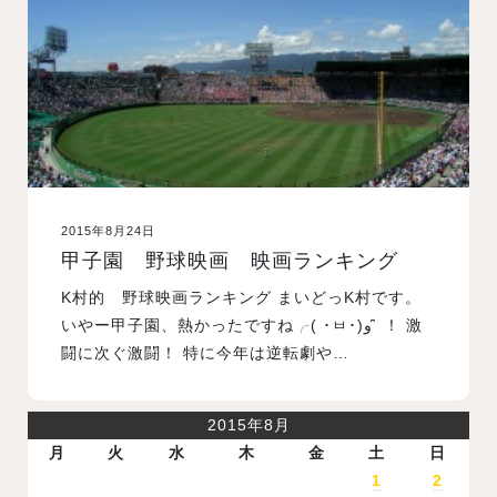
2015年8月24日
甲子園 野球映画 映画ランキング
K村的 野球映画ランキング まいどっK村です。
いやー甲子園、熱かったですね╭( ･ㅂ･)و ̑̑ ！ 激
闘に次ぐ激闘！ 特に今年は逆転劇や…
2015年8月
月
火
水
木
金
土
日
1
2