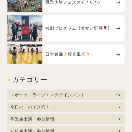
職業体験フェスタ٩( *˙0˙*)۶
観劇プログラム【美女と野獣
】
日本舞踊
授業風景
カテゴリー
スポーツ・ライブエンタテインメント
今日の「のぞき穴！！」
卒業生出演・参加情報
在校生出演・参加情報