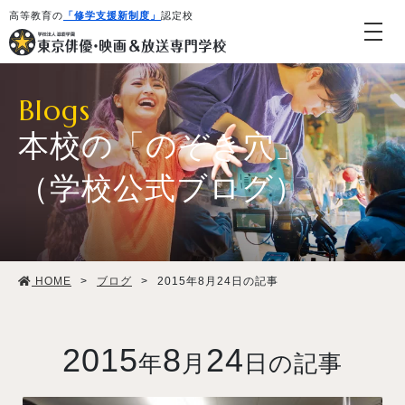
高等教育の
「修学支援新制度」
認定校
Blogs
本校の「のぞき穴」
（学校公式ブログ）
学校紹介・教育システム
HOME
>
ブログ
>
2015年8月24日の記事
専攻・コース紹介
学生生活
2015
8
24
年
月
日の記事
就職・デビュー