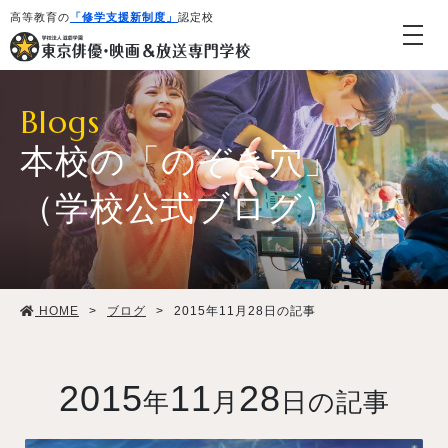
高等教育の
「修学支援新制度」
認定校
Blogs
本校の「のぞき穴」
（学校公式ブログ）
学校紹介・教育システム
HOME
>
ブログ
>
2015年11月28日の記事
専攻・コース紹介
学生生活
2015
11
28
年
月
日の記事
就職・デビュー