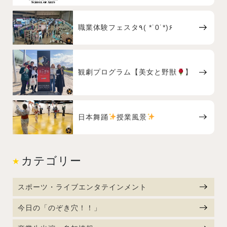
職業体験フェスタ٩( *˙0˙*)۶
観劇プログラム【美女と野獣
】
日本舞踊
授業風景
カテゴリー
スポーツ・ライブエンタテインメント
今日の「のぞき穴！！」