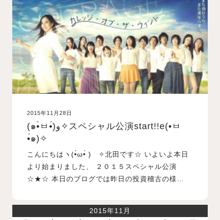
入試案内
学校情報
オープンキャンパス
2015年11月28日
訪問者別メニュー
(๑•̀ㅂ•́)و✧スペシャル公演start!!e(•ㅂ
•́๑)✧
こんにちはヽ(•̀ω•́ )ゝ✧北田です☆ いよいよ本日
より始まりました、 ２０１５スペシャル公演
☆★☆ 本日のブログでは昨日の投資稽古の様…
2015年11月