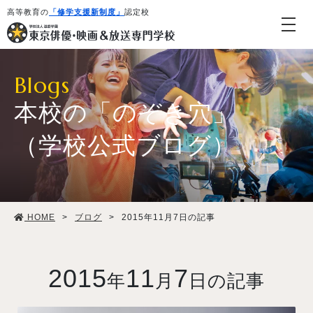
高等教育の
「修学支援新制度」
認定校
Blogs
本校の「のぞき穴」
（学校公式ブログ）
学校紹介・教育システム
HOME
>
ブログ
>
2015年11月7日の記事
専攻・コース紹介
学生生活
2015
11
7
年
月
日の記事
就職・デビュー