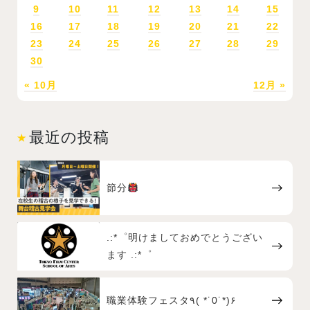
9
10
11
12
13
14
15
16
17
18
19
20
21
22
23
24
25
26
27
28
29
30
« 10月
12月 »
最近の投稿
節分
.:*゜明けましておめでとうござい
ます .:*゜
職業体験フェスタ٩( *˙0˙*)۶