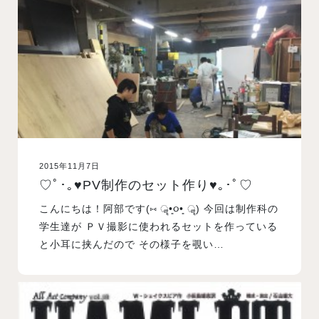
2015年11月7日
♡ﾟ･｡♥PV制作のセット作り♥｡･ﾟ♡
こんにちは！阿部です(⑅ ॣ•͈૦•͈ ॣ) 今回は制作科の
学生達が ＰＶ撮影に使われるセットを作っている
と小耳に挟んだので その様子を覗い…