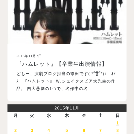
2015年11月7日
『ハムレット』【卒業生出演情報】
どもー、演劇ブログ担当の篠田です( *՞ਊ՞*)ﾉ ｵｲ
ｽｰ 『ハムレット』 Ｗ.シェイクスピア大先生の作
品。 四大悲劇の1つで、名作中の名…
2015年11月
月
火
水
木
金
土
日
1
2
3
4
5
6
7
8