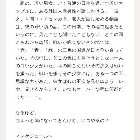
一組の、若い男女。ごく普通の日常を過ごす若いカ
ップルに、ある外国人老男性が話しかける。「彼
女、耳聞コエマセンカ？」老人が話し始める物語
は、彼の若い頃の話。この日本、その地で起きたと
いうのに、見たことも聞いたこともない、どこの国
ともわからぬ話。戦いが絶えないその地では、
「赤」「青」「緑」の三色の国達が日々争い合って
いた。その中に、どこの色にも属そうとしない一人
の白い少女がいた。耳の聞こえないその少女は戦い
を嫌った。戦いを嫌うその少女には、ある一つの不
思議な力があた。彼女は心の不安を見せぬよう、い
や、見せるからこそ、いつもオーバーな程に笑顔だ
った・・・。
なるほど。
ちょっと気になってきたけど、いつやるの？
＜スケジュール＞