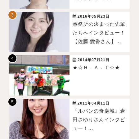
2016年05月23日
事務所の決まった先輩
たちへインタビュー！
【佐藤 愛香さん】...
2014年07月21日
★☆Ｈ．Ａ．Ｔ☆★
2011年04月11日
『ルパンの奇巌城』岩
田さゆりさんインタビ
ュー！...