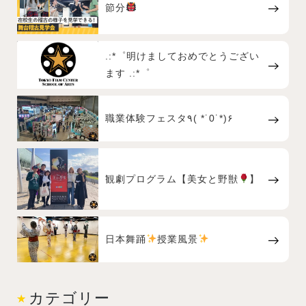
節分
.:*゜明けましておめでとうござい
ます .:*゜
職業体験フェスタ٩( *˙0˙*)۶
観劇プログラム【美女と野獣
】
日本舞踊
授業風景
カテゴリー