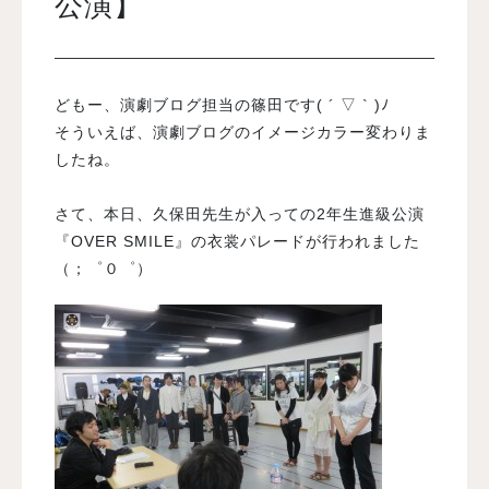
公演】
入試案内
どもー、演劇ブログ担当の篠田です( ´ ▽ ` )ﾉ
学校情報
そういえば、演劇ブログのイメージカラー変わりま
したね。
オープンキャンパス
さて、本日、久保田先生が入っての2年生進級公演
『OVER SMILE』の衣裳パレードが行われました
訪問者別メニュー
（；゜０゜）