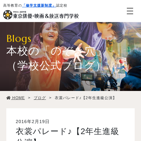
高等教育の
「修学支援新制度」
認定校
Blogs
本校の「のぞき穴」
（学校公式ブログ）
学校紹介・教育システム
HOME
>
ブログ
>
衣裳パレード♪【2年生進級公演】
専攻・コース紹介
学生生活
2016年2月19日
衣裳パレード♪【2年生進級
就職・デビュー