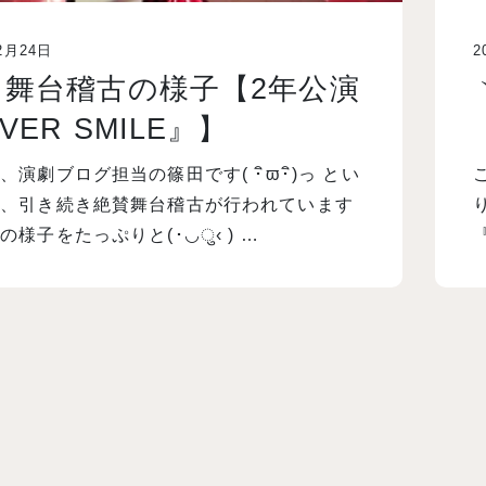
2月24日
2
・舞台稽古の様子【2年公演
VER SMILE』】
、演劇ブログ担当の篠田です( ･ิϖ･ิ)っ とい
で、引き続き絶賛舞台稽古が行われています
の様子をたっぷりと(･◡ु‹ ) …