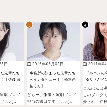
23日
2016年06月02日
2011年0
った先輩たち
事務所の決まった先輩たち
『ルパンの
！【佐藤 愛
へインタビュー！【橋本佳
ゆりさんイン
祐くん】...
こんばんは
演劇ブログ
どもー、俳優・演劇ブログ
このブログ
 ›◡ु‹...
担当の篠田ですˉ̞̭ ( ›◡ु‹...
介され、在校.