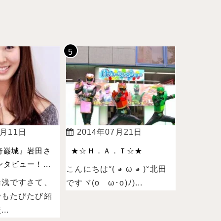
4月11日
2014年07月21日
奇巌城』岩田さ
★☆Ｈ．Ａ．Ｔ☆★
タビュー！...
こんにちは°( ◕ ω ◕ )°北田
湯浅ですさて、
ですヾ(oゝω･o)ﾉ)...
でもたびたび紹
..