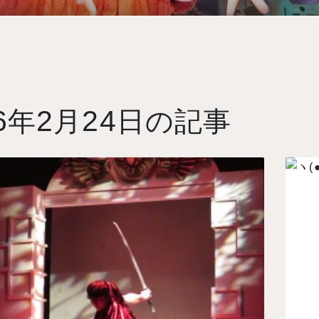
6
2
24
年
月
日の記事