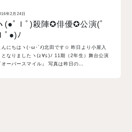
016年2月24日
ヽ(●ﾟＩﾟ)殺陣✪俳優✪公演(ﾟ
Ｉﾟ●)ﾉ
こんにちはヽ(･ω･´ﾒ)北田です☆ 昨日より小屋入
りとなりましたヽ(≧∀≦)ﾉ 11期（2年生）舞台公演
『オーバースマイル』 写真は昨日の…