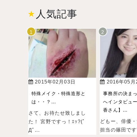
人気記事
2015年02月03日
2016年05月
特殊メイク・特殊造形と
事務所の決ま
は・・？...
へインタビュー
香さん】...
さて、お待たせ致しまし
どもー、俳優・
た！ 宮野ですっ！ｴｯ?(ﾟ
担当の篠田ですˉ̞̭ (
Дﾟ...