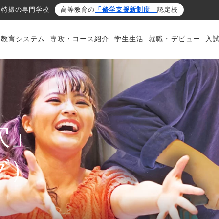
・特撮の専門学校
高等教育の
「修学支援新制度」
認定校
・教育システム
専攻・コース紹介
学生生活
就職・デビュー
入
穴」
グ）