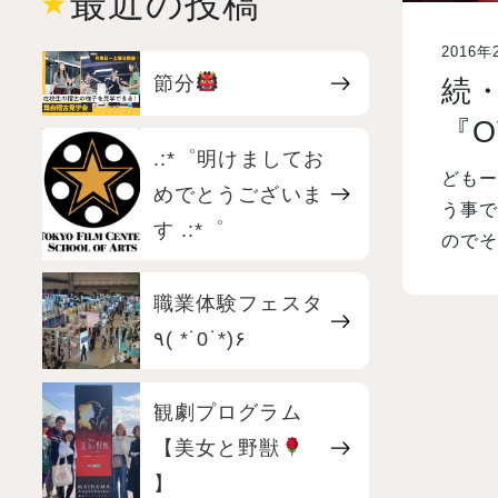
最近の投稿
2016年
節分
続
『O
.:*゜明けましてお
どもー
めでとうございま
う事
す .:*゜
のでそ
職業体験フェスタ
٩( *˙0˙*)۶
観劇プログラム
【美女と野獣
】