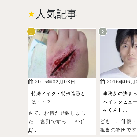
人気記事
2015年02月03日
2016年06月
特殊メイク・特殊造形と
事務所の決ま
は・・？...
へインタビュ
祐くん】...
さて、お待たせ致しまし
どもー、俳優・
た！ 宮野ですっ！ｴｯ?(ﾟ
担当の篠田ですˉ̞̭ (
Дﾟ...