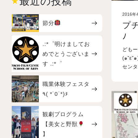
最近の投稿
2016年
節分
プチ
ﾉ
.:*゜明けましてお
ども
めでとうございま
(๑ˇε
す .:*゜
セン
職業体験フェスタ
٩( *˙0˙*)۶
観劇プログラム
【美女と野獣
】