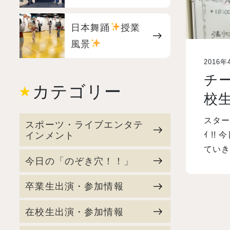
日本舞踊
授業
風景
2016年
チ
カテゴリー
校
スター
スポーツ・ライブエンタテ
インメント
ｲ !!
てい
今日の「のぞき穴！！」
卒業生出演・参加情報
在校生出演・参加情報