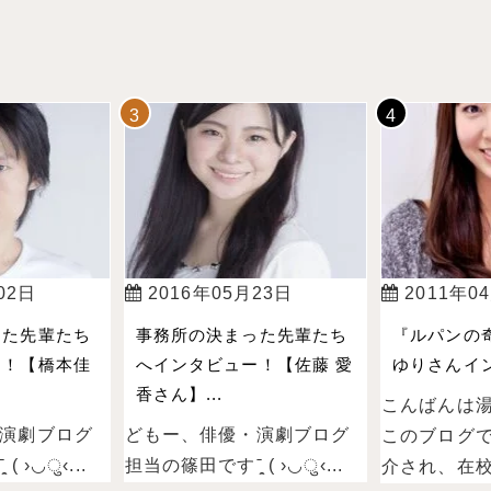
02日
2016年05月23日
2011年0
った先輩たち
事務所の決まった先輩たち
『ルパンの
ー！【橋本佳
へインタビュー！【佐藤 愛
ゆりさんイン
香さん】...
こんばんは
演劇ブログ
どもー、俳優・演劇ブログ
このブログ
 ›◡ु‹...
担当の篠田ですˉ̞̭ ( ›◡ु‹...
介され、在校.