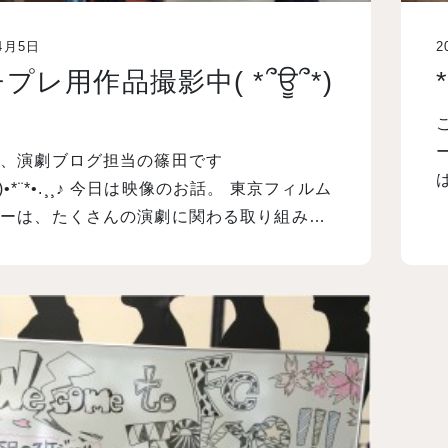
4月5日
2
プレ用作品撮影中( *՞ਊ՞*)
ー、演劇ブログ担当の篠田です
は
ˇ๑)•*¨*•.¸¸♪ 今日は映像のお話。 東京フィルム
ターは、たくさんの演劇に関わる取り組み…