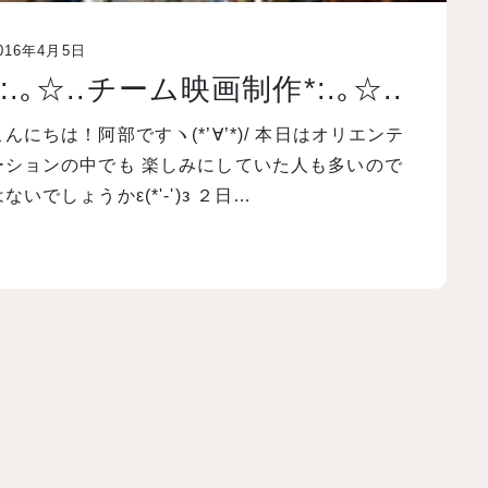
016年4月5日
*:.｡☆..チーム映画制作*:.｡☆..
こんにちは！阿部ですヽ(*’∀’*)/ 本日はオリエンテ
ーションの中でも 楽しみにしていた人も多いので
ないでしょうかε(*'-')з ２日…