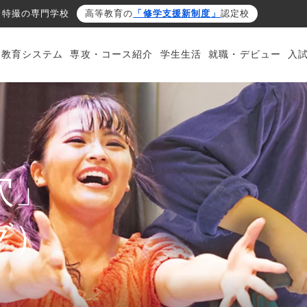
・特撮の専門学校
高等教育の
「修学支援新制度」
認定校
・教育システム
専攻・コース紹介
学生生活
就職・デビュー
入
穴」
グ）