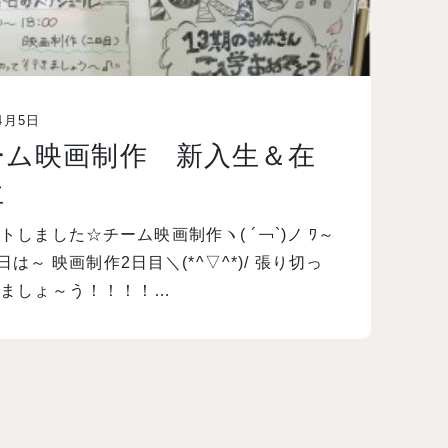
4月5日
ーム映画制作 新入生＆在
生
トしました☆チーム映画制作ヽ( ´￢`)ノ ﾜ～
 今日は～ 映画制作2日目＼(*^▽^*)/ 張り切っ
きましょ～う！！！！…