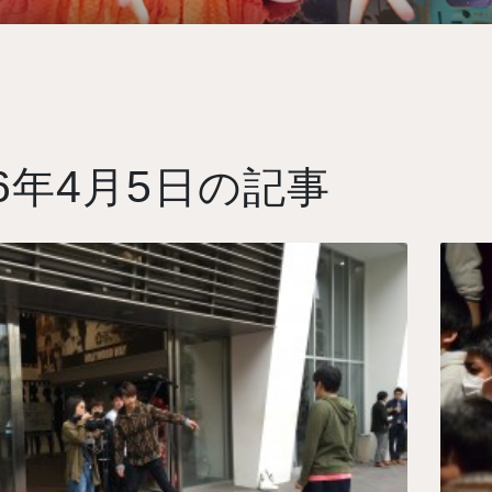
6
4
5
年
月
日の記事