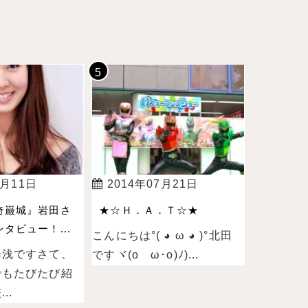
4月11日
2014年07月21日
奇巌城』岩田さ
★☆Ｈ．Ａ．Ｔ☆★
タビュー！...
こんにちは°( ◕ ω ◕ )°北田
湯浅ですさて、
ですヾ(oゝω･o)ﾉ)...
でもたびたび紹
..