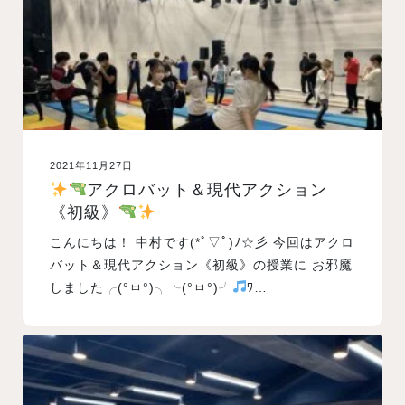
2021年11月27日
アクロバット＆現代アクション
《初級》
こんにちは！ 中村です(*ﾟ▽ﾟ)ﾉ☆彡 今回はアクロ
バット＆現代アクション《初級》の授業に お邪魔
しました╭(°ㅂ°)╮╰(°ㅂ°)╯
ﾜ…