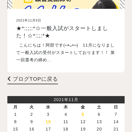
2021年11月5日
★*:;;;:*☆一般入試がスタートしまし
た！☆*:;;:*★
こんにちは！阿部です(⑅•ᴗ•⑅) 11月になりまし
て一般入試の受付がスタートしております！！ 第
一回選考の締め…
ブログTOPに戻る
2021年11月
月
火
水
木
金
土
日
1
2
3
4
5
6
7
8
9
10
11
12
13
14
15
16
17
18
19
20
21