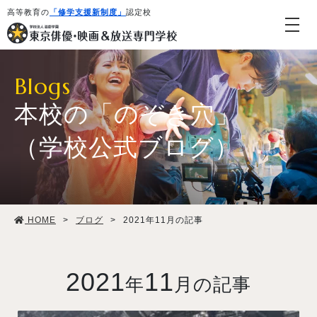
高等教育の
「修学支援新制度」
認定校
Blogs
本校の「のぞき穴」
（学校公式ブログ）
学校紹介・教育システム
HOME
>
ブログ
>
2021年11月の記事
専攻・コース紹介
学生生活
2021
11
年
月の記事
就職・デビュー