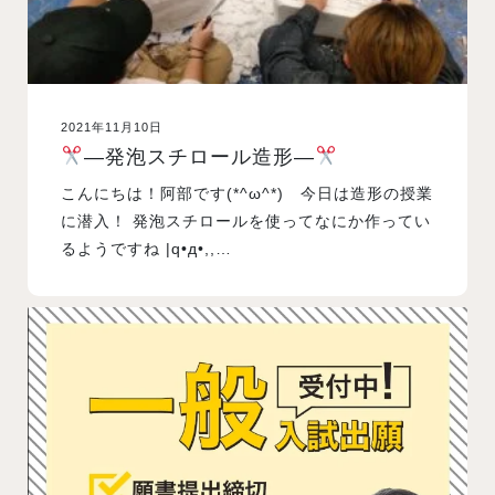
2021年11月10日
—発泡スチロール造形—
こんにちは！阿部です(*^ω^*) 今日は造形の授業
に潜入！ 発泡スチロールを使ってなにか作ってい
るようですね |q•д•,,…