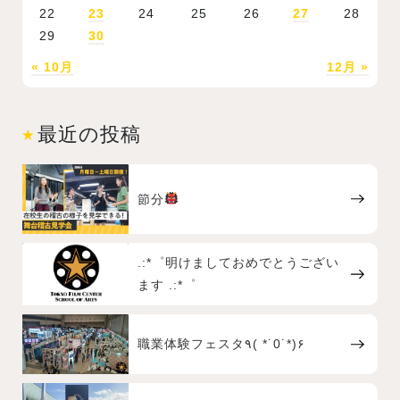
22
23
24
25
26
27
28
29
30
« 10月
12月 »
最近の投稿
節分
.:*゜明けましておめでとうござい
ます .:*゜
職業体験フェスタ٩( *˙0˙*)۶