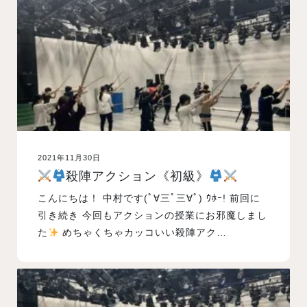
入試案内
学校情報
オープンキャンパス
2021年11月30日
訪問者別メニュー
殺陣アクション《初級》
こんにちは！ 中村です(ﾟ∀三ﾟ三∀ﾟ) ｳﾎｰ! 前回に
引き続き 今回もアクションの授業にお邪魔しまし
た
めちゃくちゃカッコいい殺陣アク…