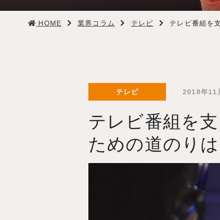
学生生活
HOME
業界コラム
テレビ
テレビ番組を
就職・デビュー
入試案内
テレビ
2018年11
学校情報
テレビ番組を支
オープンキャンパス
ための道のりは
訪問者別メニュー