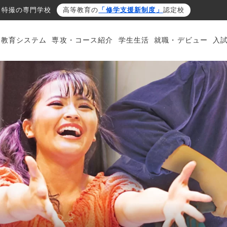
・特撮の専門学校
高等教育の
「修学支援新制度」
認定校
・教育システム
専攻・コース紹介
学生生活
就職・デビュー
入