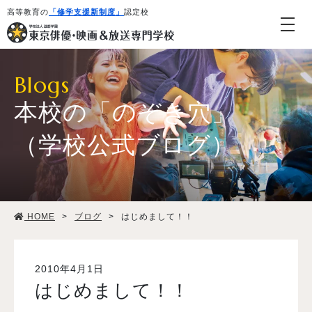
高等教育の
「修学支援新制度」
認定校
Blogs
本校の「のぞき穴」
（学校公式ブログ）
学校紹介・教育システム
HOME
>
ブログ
>
はじめまして！！
専攻・コース紹介
学生生活
2010年4月1日
はじめまして！！
就職・デビュー