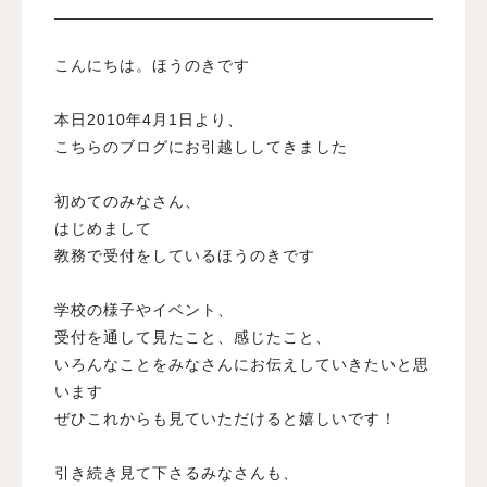
入試案内
こんにちは。ほうのきです
本日2010年4月1日より、
学校情報
こちらのブログにお引越ししてきました
オープンキャンパス
初めてのみなさん、
はじめまして
教務で受付をしているほうのきです
訪問者別メニュー
学校の様子やイベント、
受付を通して見たこと、感じたこと、
いろんなことをみなさんにお伝えしていきたいと思
います
ぜひこれからも見ていただけると嬉しいです！
引き続き見て下さるみなさんも、