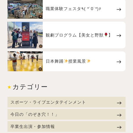
職業体験フェスタ٩( *˙0˙*)۶
観劇プログラム【美女と野獣
】
日本舞踊
授業風景
カテゴリー
スポーツ・ライブエンタテインメント
今日の「のぞき穴！！」
卒業生出演・参加情報