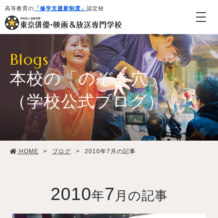
高等教育の
「修学支援新制度」
認定校
Blogs
本校の「のぞき穴」
（学校公式ブログ）
学校紹介・教育システム
HOME
>
ブログ
>
2010年7月の記事
専攻・コース紹介
学生生活
2010
7
年
月の記事
就職・デビュー