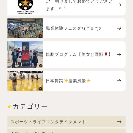
.:*゜明けましておめでとうござい
ます .:*゜
職業体験フェスタ٩( *˙0˙*)۶
観劇プログラム【美女と野獣
】
日本舞踊
授業風景
カテゴリー
スポーツ・ライブエンタテインメント