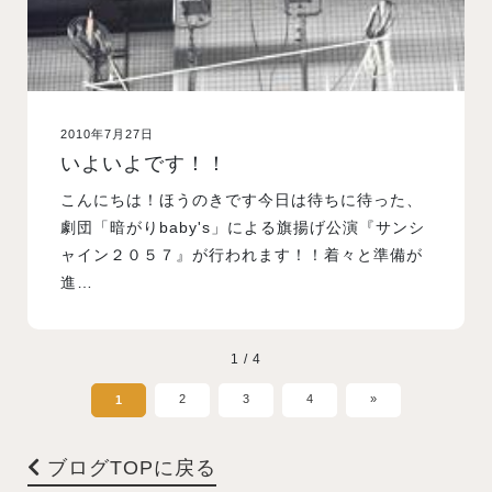
2010年7月27日
いよいよです！！
こんにちは！ほうのきです今日は待ちに待った、
劇団「暗がりbaby's」による旗揚げ公演『サンシ
ャイン２０５７』が行われます！！着々と準備が
進…
1 / 4
2
3
4
»
1
ブログTOPに戻る