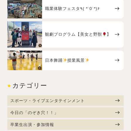
職業体験フェスタ٩( *˙0˙*)۶
観劇プログラム【美女と野獣
】
日本舞踊
授業風景
カテゴリー
スポーツ・ライブエンタテインメント
今日の「のぞき穴！！」
卒業生出演・参加情報