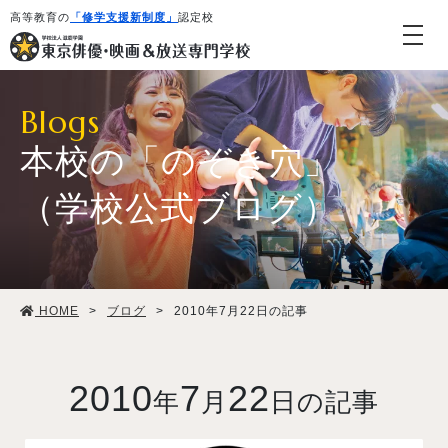
高等教育の
「修学支援新制度」
認定校
Blogs
本校の「のぞき穴」
（学校公式ブログ）
学校紹介・教育システム
HOME
>
ブログ
>
2010年7月22日の記事
専攻・コース紹介
学生生活
2010
7
22
年
月
日の記事
就職・デビュー