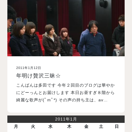
入試案内
学校情報
オープンキャンパス
2011年1月12日
訪問者別メニュー
年明け贅沢三昧☆
こんばんは多田です 今年２回目のブログは華やか
にどーっんとお届けします 本日お昼すぎ８階から
綺麗な歌声が(ﾟｍﾟ*) その声の持ち主は、av…
2011年1月
月
火
水
木
金
土
日