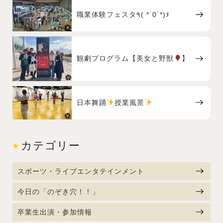
職業体験フェスタ٩( *˙0˙*)۶
観劇プログラム【美女と野獣
】
日本舞踊
授業風景
カテゴリー
スポーツ・ライブエンタテインメント
今日の「のぞき穴！！」
卒業生出演・参加情報