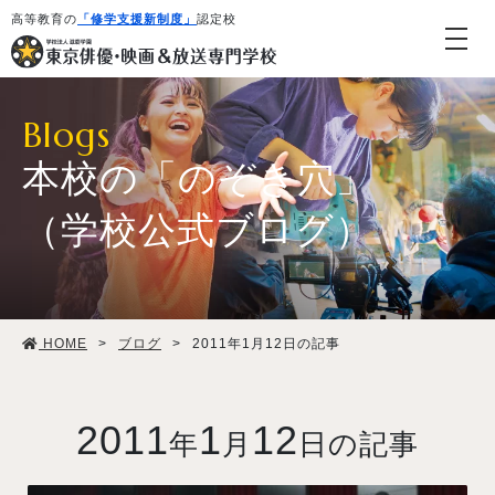
高等教育の
「修学支援新制度」
認定校
Blogs
本校の「のぞき穴」
（学校公式ブログ）
学校紹介・教育システム
HOME
>
ブログ
>
2011年1月12日の記事
専攻・コース紹介
学生生活
2011
1
12
年
月
日の記事
就職・デビュー